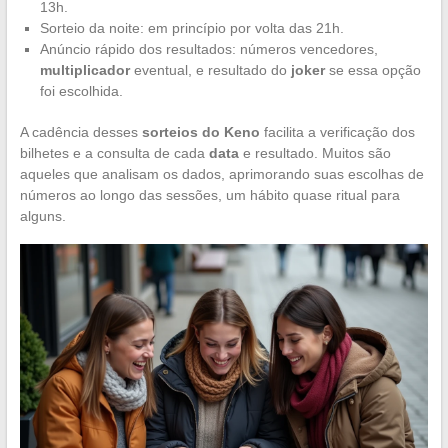
13h.
Sorteio da noite: em princípio por volta das 21h.
Anúncio rápido dos resultados: números vencedores,
multiplicador
eventual, e resultado do
joker
se essa opção
foi escolhida.
A cadência desses
sorteios do Keno
facilita a verificação dos
bilhetes e a consulta de cada
data
e resultado. Muitos são
aqueles que analisam os dados, aprimorando suas escolhas de
números ao longo das sessões, um hábito quase ritual para
alguns.