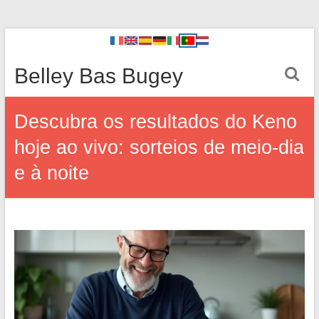
Belley Bas Bugey
Descubra os resultados do Keno
hoje ao vivo: sorteios de meio-dia
e à noite