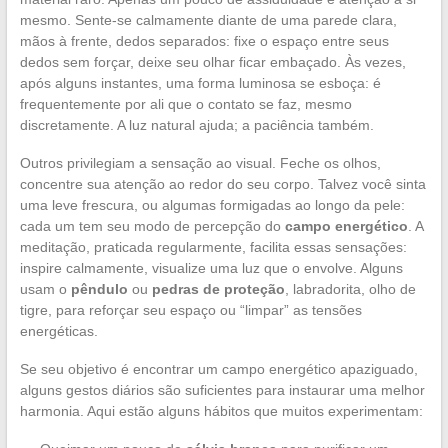
mesmo. Sente-se calmamente diante de uma parede clara,
mãos à frente, dedos separados: fixe o espaço entre seus
dedos sem forçar, deixe seu olhar ficar embaçado. Às vezes,
após alguns instantes, uma forma luminosa se esboça: é
frequentemente por ali que o contato se faz, mesmo
discretamente. A luz natural ajuda; a paciência também.
Outros privilegiam a sensação ao visual. Feche os olhos,
concentre sua atenção ao redor do seu corpo. Talvez você sinta
uma leve frescura, ou algumas formigadas ao longo da pele:
cada um tem seu modo de percepção do
campo energético
. A
meditação, praticada regularmente, facilita essas sensações:
inspire calmamente, visualize uma luz que o envolve. Alguns
usam o
pêndulo
ou
pedras de proteção
, labradorita, olho de
tigre, para reforçar seu espaço ou “limpar” as tensões
energéticas.
Se seu objetivo é encontrar um campo energético apaziguado,
alguns gestos diários são suficientes para instaurar uma melhor
harmonia. Aqui estão alguns hábitos que muitos experimentam: