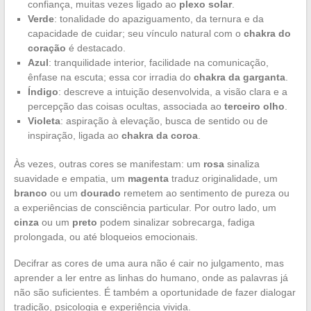
confiança, muitas vezes ligado ao
plexo solar
.
Verde
: tonalidade do apaziguamento, da ternura e da
capacidade de cuidar; seu vínculo natural com o
chakra do
coração
é destacado.
Azul
: tranquilidade interior, facilidade na comunicação,
ênfase na escuta; essa cor irradia do
chakra da garganta
.
Índigo
: descreve a intuição desenvolvida, a visão clara e a
percepção das coisas ocultas, associada ao
terceiro olho
.
Violeta
: aspiração à elevação, busca de sentido ou de
inspiração, ligada ao
chakra da coroa
.
Às vezes, outras cores se manifestam: um
rosa
sinaliza
suavidade e empatia, um
magenta
traduz originalidade, um
branco
ou um
dourado
remetem ao sentimento de pureza ou
a experiências de consciência particular. Por outro lado, um
cinza
ou um
preto
podem sinalizar sobrecarga, fadiga
prolongada, ou até bloqueios emocionais.
Decifrar as cores de uma aura não é cair no julgamento, mas
aprender a ler entre as linhas do humano, onde as palavras já
não são suficientes. É também a oportunidade de fazer dialogar
tradição, psicologia e experiência vivida.