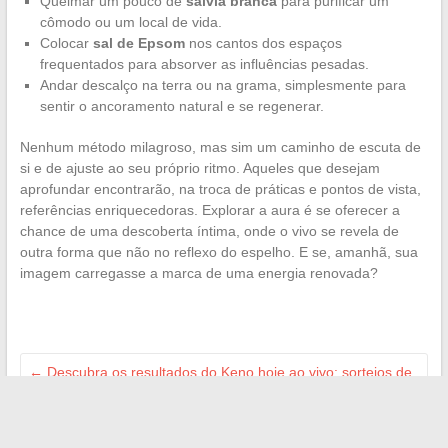
Queimar um pouco de
sálvia branca
para purificar um
cômodo ou um local de vida.
Colocar
sal de Epsom
nos cantos dos espaços
frequentados para absorver as influências pesadas.
Andar descalço na terra ou na grama, simplesmente para
sentir o ancoramento natural e se regenerar.
Nenhum método milagroso, mas sim um caminho de escuta de
si e de ajuste ao seu próprio ritmo. Aqueles que desejam
aprofundar encontrarão, na troca de práticas e pontos de vista,
referências enriquecedoras. Explorar a aura é se oferecer a
chance de uma descoberta íntima, onde o vivo se revela de
outra forma que não no reflexo do espelho. E se, amanhã, sua
imagem carregasse a marca de uma energia renovada?
←
Descubra os resultados do Keno hoje ao vivo: sorteios de
meio-dia e à noite
O que fazer diante de um sistema de assistência ao