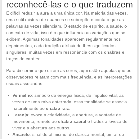
reconhecê-las e o que traduzem
É difícil reduzir a aura a uma única cor. Na maioria das vezes,
uma sutil mistura de nuances se sobrepõe e conta o que as
palavras às vezes silenciam. O estado de espírito, a saúde, o
contexto de vida, isso é o que influencia as variações que se
exibem. Algumas tonalidades aparecem regularmente nos
depoimentos, cada tradição atribuindo-lhes significados
singulares, muitas vezes em ressonância com os
chakras
e
traços de caráter.
Para discernir o que dizem as cores, aqui estão aquelas que os
observadores relatam com mais frequência, e as interpretações
usuais associadas:
Vermelho
: símbolo de energia física, de impulso vital, às
vezes de uma raiva enterrada; essa tonalidade se associa
naturalmente ao
chakra raiz
.
Laranja
: evoca a criatividade, a abertura, a vontade de
movimento; remete ao
chakra sacral
e traduz a leveza de
viver e a abertura aos outros.
Amarelo
: sinal de otimismo, de clareza mental, um ar de