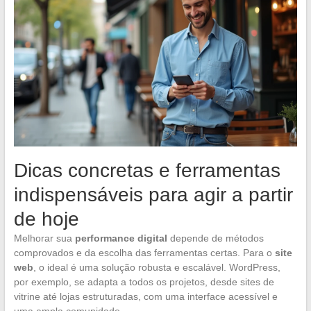
Dicas concretas e ferramentas
indispensáveis para agir a partir
de hoje
Melhorar sua
performance digital
depende de métodos
comprovados e da escolha das ferramentas certas. Para o
site
web
, o ideal é uma solução robusta e escalável. WordPress,
por exemplo, se adapta a todos os projetos, desde sites de
vitrine até lojas estruturadas, com uma interface acessível e