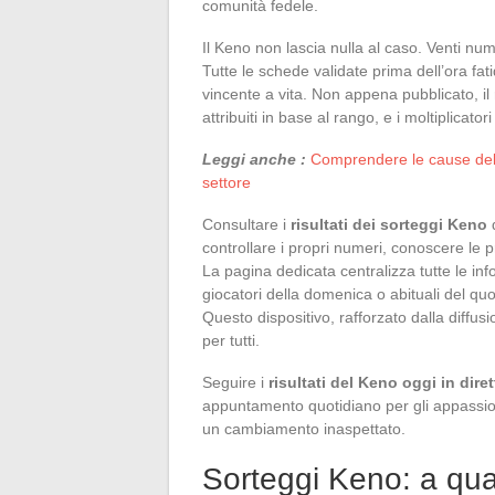
comunità fedele.
Il Keno non lascia nulla al caso. Venti num
Tutte le schede validate prima dell’ora fat
vincente a vita. Non appena pubblicato, il r
attribuiti in base al rango, e i moltiplicat
Leggi anche :
Comprendere le cause dell
settore
Consultare i
risultati dei sorteggi Keno
d
controllare i propri numeri, conoscere le pro
La pagina dedicata centralizza tutte le in
giocatori della domenica o abituali del qu
Questo dispositivo, rafforzato dalla diffus
per tutti.
Seguire i
risultati del Keno oggi in diret
appuntamento quotidiano per gli appassion
un cambiamento inaspettato.
Sorteggi Keno: a qua