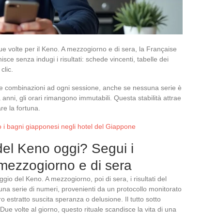
e volte per il Keno. A mezzogiorno e di sera, la Française
isce senza indugi i risultati: schede vincenti, tabelle dei
clic.
se combinazioni ad ogni sessione, anche se nessuna serie è
anni, gli orari rimangono immutabili. Questa stabilità attrae
are la fortuna.
i bagni giapponesi negli hotel del Giappone
 del Keno oggi? Segui i
a mezzogiorno e di sera
ggio del Keno. A mezzogiorno, poi di sera, i risultati del
 una serie di numeri, provenienti da un protocollo monitorato
 estratto suscita speranza o delusione. Il tutto sotto
. Due volte al giorno, questo rituale scandisce la vita di una