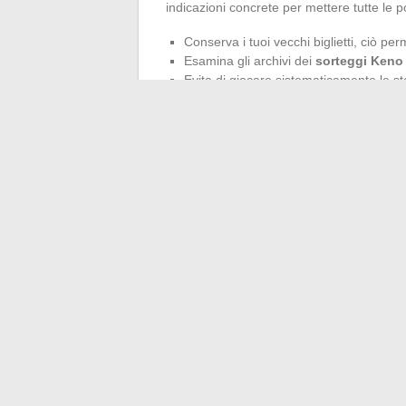
indicazioni concrete per mettere tutte le po
Conserva i tuoi vecchi biglietti, ciò pe
Esamina gli archivi dei
sorteggi Keno
Evita di giocare sistematicamente le s
sorteggio rimane indipendente.
La moderazione rimane il miglior alleato 
tentazione di pagare di più per accedere 
passione per il gioco si basa sull’analisi e 
sull’osservazione delle tendenze, sulla va
sulla speranza di un colpo di scena.
←
Scopri le ultime tendenze web e consi
Tutto quello che c’è da sapere