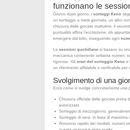
funzionano le sessio
Giorno dopo giorno, i
sorteggi Keno
segn
un sorteggio a metà giornata, un altro no
chiusura delle giocate mattutine; il secondo,
puntualità affina l’eccitazione, dà appun
emergere dal lotto, inseguendo ogni
nume
Le
sessioni quotidiane
si basano su una 
meccanica contenente settanta numeri, so
rigoroso. Gli
orari del sorteggio Keno
e 
un riferimento affidabile e verificabile per
Svolgimento di una gior
Ecco come si svolge concretamente una gi
Chiusura ufficiale delle giocate prima 
autorizzato.
Sorteggio di mezzogiorno: generalmen
Sorteggio di sera: in linea di massima 
Annuncio rapido dei risultati: numeri vi
questa opzione è stata scelta.