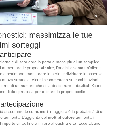
ronostici: massimizza le tue
simi sorteggi
anticipare
orno e di sera apre la porta a molto più di un semplice
di aumentare le proprie
vincite
, l’analisi diventa un’alleata.
rse settimane, monitorare le serie, individuare le assenze
na nuova strategia. Alcuni scommettono su combinazioni
ritorno di un numero che si fa desiderare. I
risultati Keno
se di dati preziosa per affinare le proprie scelte.
partecipazione
Più si scommette su
numeri
, maggiore è la probabilità di un
tto aumenta. L’aggiunta del
moltiplicatore
aumenta il
’importo vinto, fino a mirare al
cash a vita
. Ecco alcune