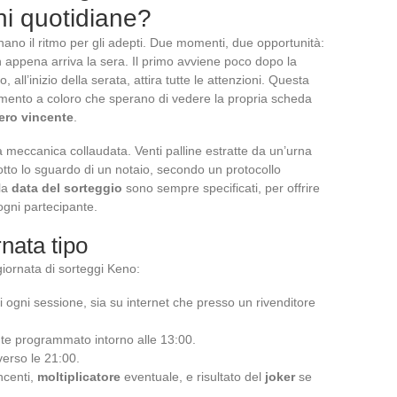
ni quotidiane?
ano il ritmo per gli adepti. Due momenti, due opportunità:
n appena arriva la sera. Il primo avviene poco dopo la
 all’inizio della serata, attira tutte le attenzioni. Questa
tamento a coloro che sperano di vedere la propria scheda
ro vincente
.
meccanica collaudata. Venti palline estratte da un’urna
tto lo sguardo di un notaio, secondo un protocollo
la
data del sorteggio
sono sempre specificati, per offrire
 ogni partecipante.
nata tipo
ornata di sorteggi Keno:
di ogni sessione, sia su internet che presso un rivenditore
te programmato intorno alle 13:00.
verso le 21:00.
ncenti,
moltiplicatore
eventuale, e risultato del
joker
se