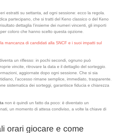
eri estratti su settanta, ad ogni sessione: ecco la regola.
idica partecipano, che si tratti del Keno classico o del Keno
isultato dettaglia l’insieme dei numeri vincenti, gli importi
ori per coloro che hanno scelto questa opzione.
a mancanza di candidati alla SNCF e i suoi impatti sul
iventa un riflesso: in pochi secondi, ognuno può
prie vincite, ritrovare la data e il dettaglio del sorteggio.
formazioni, aggiornate dopo ogni sessione. Che si sia
otidiano, l’accesso rimane semplice, immediato, trasparente.
ione sistematica dei sorteggi, garantisce fiducia e chiarezza
ta
non è quindi un fatto da poco: è diventato un
ati, un momento di attesa condiviso, a volte la chiave di
li orari giocare e come