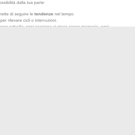
ssibilità dalla tua parte:
rmette di seguire le
tendenze
nel tempo.
per rilevare cicli o interruzioni.
tesse schede: ogni sessione si gioca senza memoria, ogni
del giocatore avveduto. Fissa un budget, non cedere alla
ai
risultati
ufficiali. Osservare, riflettere, anticipare: la
sulla pazienza. I pronostici più solidi si fondano
rietà delle combinazioni e sulla perseveranza, molto più che
gli per potenziare la tua presenza online
 sull’aura: definizione, colori, interpretazione e benefici
→