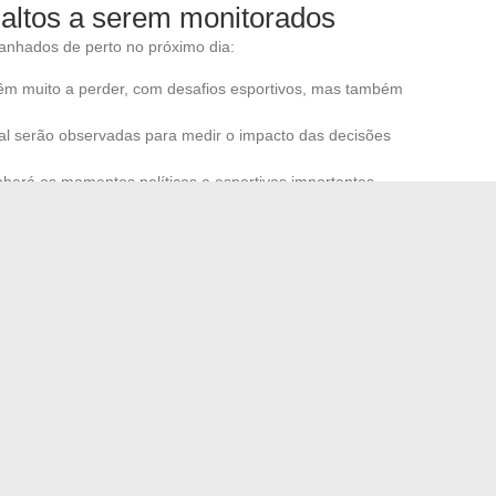
 altos a serem monitorados
anhados de perto no próximo dia:
têm muito a perder, com desafios esportivos, mas também
ocal serão observadas para medir o impacto das decisões
hará os momentos políticos e esportivos importantes,
nectados às notícias em tempo real.
Nice, os recentes “golpes de martelo” testemunham
manifestar. Em Paris, o papel da publicidade no espaço
ipais, revelando mais uma vez que a agitação do cotidiano
o das notícias nunca se afrouxa: exige atenção, lucidez e,
 o que realmente movimenta o mundo.
a encontrar seu caminho profissional de outra forma
ão na creche é essencial para o bem-estar das crianças
→