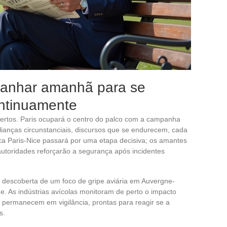
panhar amanhã para se
ntinuamente
ertos. Paris ocupará o centro do palco com a campanha
alianças circunstanciais, discursos que se endurecem, cada
tica Paris-Nice passará por uma etapa decisiva; os amantes
toridades reforçarão a segurança após incidentes
 a descoberta de um foco de gripe aviária em Auvergne-
. As indústrias avícolas monitoram de perto o impacto
o permanecem em vigilância, prontas para reagir se a
s.