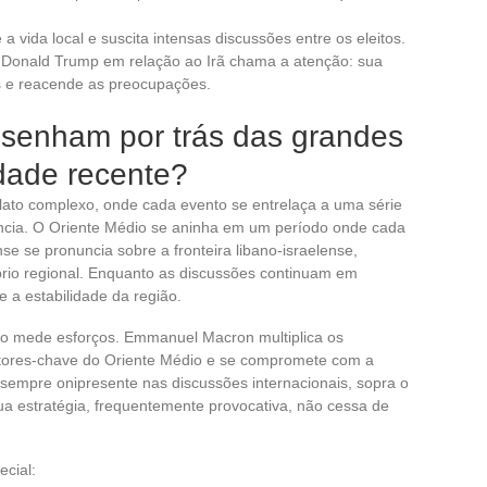
a vida local e suscita intensas discussões entre os eleitos.
de Donald Trump em relação ao Irã chama a atenção: sua
s e reacende as preocupações.
esenham por trás das grandes
dade recente?
elato complexo, onde cada evento se entrelaça a uma série
uência. O Oriente Médio se aninha em um período onde cada
nse se pronuncia sobre a fronteira libano-israelense,
íbrio regional. Enquanto as discussões continuam em
 a estabilidade da região.
ão mede esforços. Emmanuel Macron multiplica os
 atores-chave do Oriente Médio e se compromete com a
sempre onipresente nas discussões internacionais, sopra o
Sua estratégia, frequentemente provocativa, não cessa de
cial: