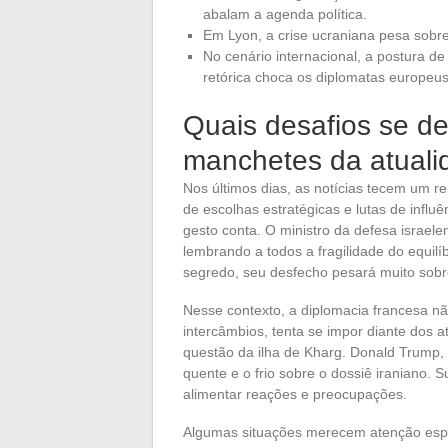
abalam a agenda política.
Em Lyon, a crise ucraniana pesa sobre 
No cenário internacional, a postura 
retórica choca os diplomatas europeu
Quais desafios se d
manchetes da atuali
Nos últimos dias, as notícias tecem um r
de escolhas estratégicas e lutas de infl
gesto conta. O ministro da defesa israele
lembrando a todos a fragilidade do equil
segredo, seu desfecho pesará muito sobre
Nesse contexto, a diplomacia francesa n
intercâmbios, tenta se impor diante dos
questão da ilha de Kharg. Donald Trump, 
quente e o frio sobre o dossiê iraniano. 
alimentar reações e preocupações.
Algumas situações merecem atenção espe