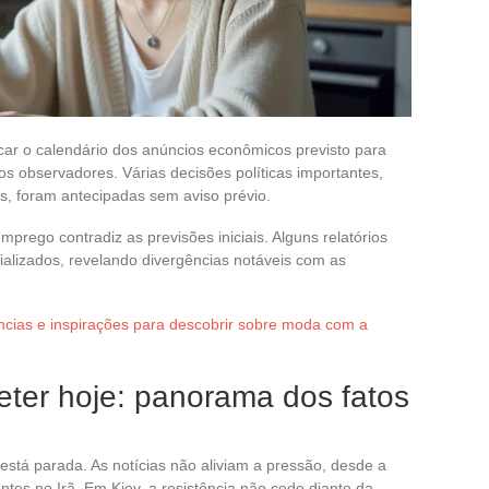
ar o calendário dos anúncios econômicos previsto para
s observadores. Várias decisões políticas importantes,
ês, foram antecipadas sem aviso prévio.
rego contradiz as previsões iniciais. Alguns relatórios
cializados, revelando divergências notáveis com as
ncias e inspirações para descobrir sobre moda com a
eter hoje: panorama dos fatos
o está parada. As notícias não aliviam a pressão, desde a
ntes no Irã. Em Kiev, a resistência não cede diante da