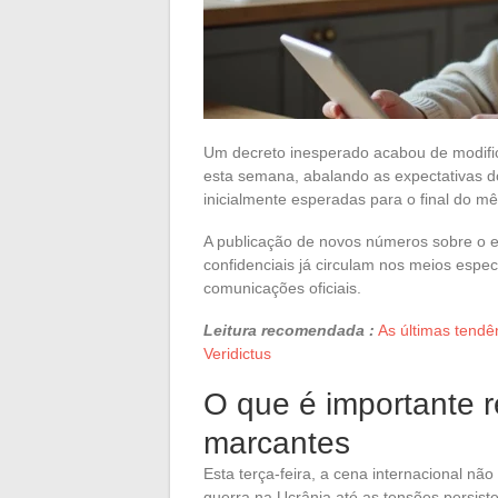
Um decreto inesperado acabou de modific
esta semana, abalando as expectativas do
inicialmente esperadas para o final do m
A publicação de novos números sobre o emp
confidenciais já circulam nos meios espe
comunicações oficiais.
Leitura recomendada :
As últimas tendê
Veridictus
O que é importante r
marcantes
Esta terça-feira, a cena internacional nã
guerra na Ucrânia até as tensões persiste