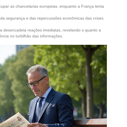
cupar as chancelarias europeias, enquanto a França tenta
 da segurança e das repercussões econômicas das crises
ica desencadeia reações imediatas, revelando o quanto a
ncia no turbilhão das informações.