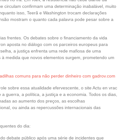
que circulam confirmam uma determinação inabalável, muito
Enquanto isso, Teerã e Washington trocam declarações
ensão mostram o quanto cada palavra pode pesar sobre a
rias frentes. Os debates sobre o financiamento da vida
ron aposta no diálogo com os parceiros europeus para
selha, a justiça enfrenta uma rede mafiosa de uma
es à medida que novos elementos surgem, prometendo um
adilhas comuns para não perder dinheiro com gadrov.com
le sobre essa atualidade efervescente, o site Actu en vrac
 guerra, a política, a justiça e a economia. Todos os dias,
ionadas ao aumento dos preços, as escolhas
ional, ou ainda as repercussões internacionais das
quentes do dia:
 do debate público após uma série de incidentes que