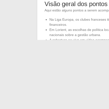
Visão geral dos pontos
Aqui estão alguns pontos a serem acomp
Na Liga Europa, os clubes franceses 
financeiros.
Em Lorient, as escolhas de política l
nacionais sobre a gestão urbana.
A cobertura ao vivo em vídeo acompan
permitindo que todos se mantenham co
O dia também promete seus debates: em 
tensões sociais que só aguardam para se 
público será debatido pelos eleitos munic
sempre esconde questões de fundo. O flux
às vezes, um passo ao lado para captar
←
Descubra profissões inspiradoras par
Por que a ficha de transmiss