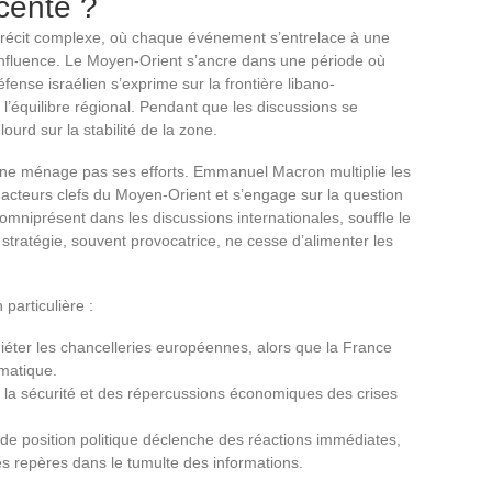
écente ?
un récit complexe, où chaque événement s’entrelace à une
d’influence. Le Moyen-Orient s’ancre dans une période où
ense israélien s’exprime sur la frontière libano-
de l’équilibre régional. Pendant que les discussions se
ourd sur la stabilité de la zone.
e ne ménage pas ses efforts. Emmanuel Macron multiplie les
acteurs clefs du Moyen-Orient et s’engage sur la question
omniprésent dans les discussions internationales, souffle le
a stratégie, souvent provocatrice, ne cesse d’alimenter les
particulière :
uiéter les chancelleries européennes, alors que la France
omatique.
e la sécurité et des répercussions économiques des crises
de position politique déclenche des réactions immédiates,
s repères dans le tumulte des informations.