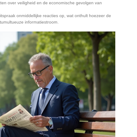
atten over veiligheid en de economische gevolgen van
itspraak onmiddellijke reacties op, wat onthult hoezeer de
tumultueuze informatiestroom.