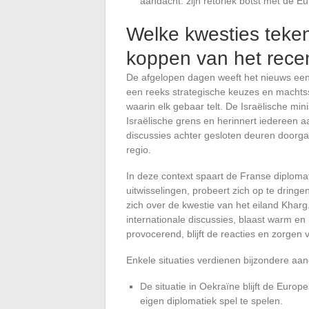
aandacht: zijn retoriek botst met de 
Welke kwesties teken
koppen van het rece
De afgelopen dagen weeft het nieuws een
een reeks strategische keuzes en machtss
waarin elk gebaar telt. De Israëlische min
Israëlische grens en herinnert iedereen a
discussies achter gesloten deuren doorgaa
regio.
In deze context spaart de Franse diploma
uitwisselingen, probeert zich op te dring
zich over de kwestie van het eiland Khar
internationale discussies, blaast warm en 
provocerend, blijft de reacties en zorgen
Enkele situaties verdienen bijzondere aan
De situatie in Oekraïne blijft de Europe
eigen diplomatiek spel te spelen.