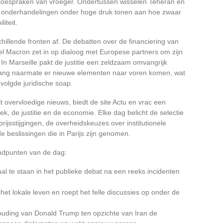
toespraken van vroeger. Ondertussen wisselen Teheran en
De onderhandelingen onder hoge druk tonen aan hoe zwaar
iteit.
schillende fronten af. De debatten over de financiering van
l Macron zet in op dialoog met Europese partners om zijn
In Marseille pakt de justitie een zeldzaam omvangrijk
vang naarmate er nieuwe elementen naar voren komen, wat
volgde juridische soap.
t overvloedige nieuws, biedt de site Actu en vrac een
ek, de justitie en de economie. Elke dag belicht de selectie
jsstijgingen, de overheidskeuzes over institutionele
de beslissingen die in Parijs zijn genomen.
andpunten van de dag:
aal te staan in het publieke debat na een reeks incidenten
het lokale leven en roept het felle discussies op onder de
 houding van Donald Trump ten opzichte van Iran de