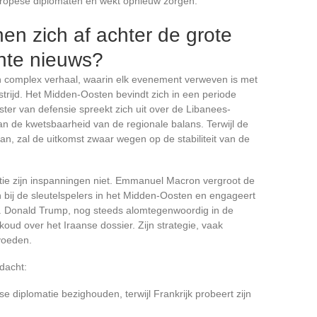
Europese diplomaten en wekt opnieuw zorgen.
en zich af achter de grote
nte nieuws?
 complex verhaal, waarin elk evenement verweven is met
trijd. Het Midden-Oosten bevindt zich in een periode
ister van defensie spreekt zich uit over de Libanees-
an de kwetsbaarheid van de regionale balans. Terwijl de
n, zal de uitkomst zwaar wegen op de stabiliteit van de
tie zijn inspanningen niet. Emmanuel Macron vergroot de
en bij de sleutelspelers in het Midden-Oosten en engageert
g. Donald Trump, nog steeds alomtegenwoordig in de
koud over het Iraanse dossier. Zijn strategie, vaak
 voeden.
dacht:
se diplomatie bezighouden, terwijl Frankrijk probeert zijn