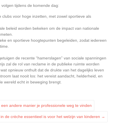
e volgen tijdens de komende dag:
clubs voor hoge inzetten, met zowel sportieve als
okale beleid worden bekeken om de impact van nationale
e meten.
tieke en sportieve hoogtepunten begeleiden, zodat iedereen
-time.
e getuigen de recente “hamerslagen” van sociale spanningen
rijs zal de rol van reclame in de publieke ruimte worden
t opnieuw onthult dat de drukte van het dagelijks leven
troom laat nooit los: het vereist aandacht, helderheid, en
de wereld echt in beweging brengt.
een andere manier je professionele weg te vinden
n de crèche essentieel is voor het welzijn van kinderen
→