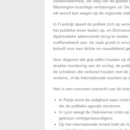
vastberadenheid, ver weg van de gladde 
Washington krachtige verklaringen uit. 
elk woord kan wegen op de regionale stabil
In Frankrijk speelt de politiek zich op ver
het publieke leven laaien op, en Emmanue
diplomatieke ademruimte terug te vinden. 
maffianetwerk aan: de zaak groeit in om
belooft voor een dichte en nauwlettend ge
Voor degenen die grip willen houden op di
strakke monitoring van de oorlog, de politi
de schokken die verband houden met de pri
reclame, of de internationale reacties op 
Hier is een concreet overzicht van de br
In Parijs komt de veiligheid weer centr
die de politieke agenda verstoren.
In Lyon weegt de Oekraïense crisis op 
gekozen vertegenwoordigers.
Op het internationale toneel trekt de