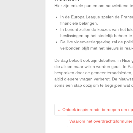
Hier zijn enkele punten om nauwlettend t
In de Europa League spelen de Franse 
financiële belangen.
In Lorient zullen de keuzes van het l
beslissingen op het stedelijk beheer t
De live videoverslaggeving zal de poli
verbonden blijft met het nieuws in real
De dag belooft ook zijn debatten: in Nic
die alleen maar willen worden geuit. In Pa
besproken door de gemeenteraadsleden, wa
altijd diepere vragen verbergt. De nieuwss
soms een stap opzij om te begrijpen wat 
←
Ontdek inspirerende beroepen om op 
Waarom het overdrachtsformulier i