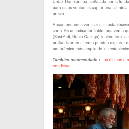
Urdax-Dantxarinea, señalada por la funda
para estas ventas es captar una clientela 
precio.
Recomendamos verificar si el establecimi
carta. Es un indicador fiable: una venta 
(Sasi Ardi, Rubia Gallega) realmente invi
profundizar en el tema pueden explorar 
panorámica más amplia de los establecim
También recomendado :
Las últimas te
Veridictus