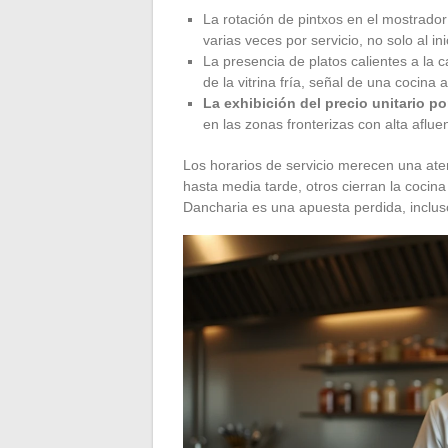
La rotación de pintxos en el mostrado
varias veces por servicio, no solo al ini
La presencia de platos calientes a la 
de la vitrina fría, señal de una cocina a
La exhibición del precio unitario po
en las zonas fronterizas con alta afluen
Los horarios de servicio merecen una aten
hasta media tarde, otros cierran la coci
Dancharia es una apuesta perdida, inclu