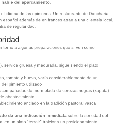
 hable del aparcamiento
.
 el idioma de las opiniones. Un restaurante de Dancharia
español además de en francés atrae a una clientela local,
tía de regularidad.
oridad
 en torno a algunas preparaciones que sirven como
la), servida gruesa y madurada, sigue siendo el plato
to, tomate y huevo, varía considerablemente de un
 del pimiento utilizado
 acompañadas de mermelada de cerezas negras (xapata)
 de abastecimiento
blecimiento anclado en la tradición pastoral vasca
nado da una indicación inmediata
sobre la seriedad del
l en un plato “terroir” traiciona un posicionamiento