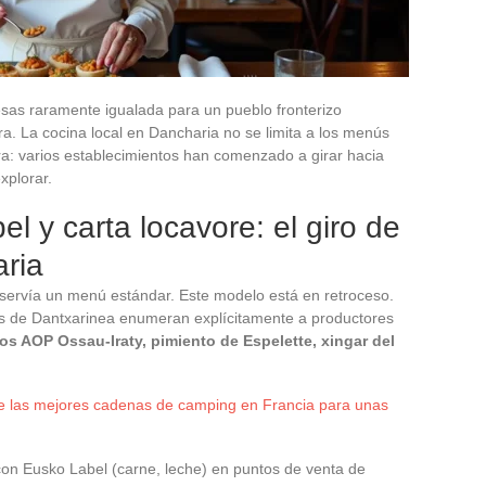
as raramente igualada para un pueblo fronterizo
a. La cocina local en Dancharia no se limita a los menús
tera: varios establecimientos han comenzado a girar hacia
xplorar.
l y carta locavore: el giro de
aria
y servía un menú estándar. Este modelo está en retroceso.
s de Dantxarinea enumeran explícitamente a productores
s AOP Ossau-Iraty, pimiento de Espelette, xingar del
e las mejores cadenas de camping en Francia para unas
con Eusko Label (carne, leche) en puntos de venta de