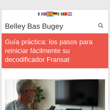
Belley Bas Bugey
Guía práctica: los pasos para
reiniciar fácilmente su
decodificador Fransat