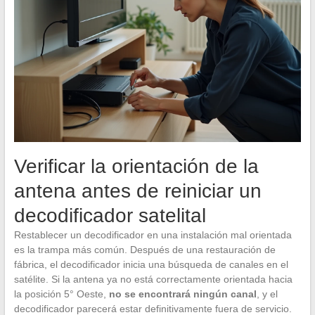
Verificar la orientación de la
antena antes de reiniciar un
decodificador satelital
Restablecer un decodificador en una instalación mal orientada
es la trampa más común. Después de una restauración de
fábrica, el decodificador inicia una búsqueda de canales en el
satélite. Si la antena ya no está correctamente orientada hacia
la posición 5° Oeste,
no se encontrará ningún canal
, y el
decodificador parecerá estar definitivamente fuera de servicio.