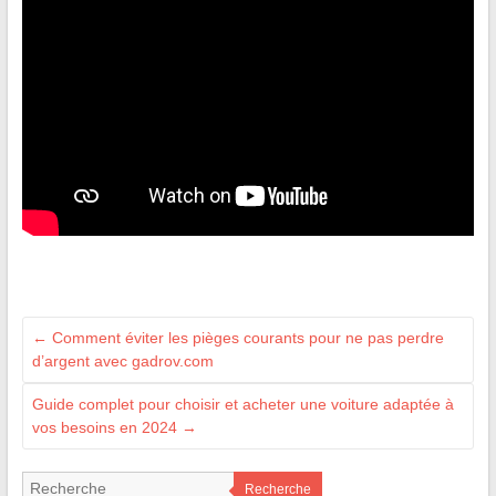
←
Comment éviter les pièges courants pour ne pas perdre
d’argent avec gadrov.com
Guide complet pour choisir et acheter une voiture adaptée à
vos besoins en 2024
→
Recherche