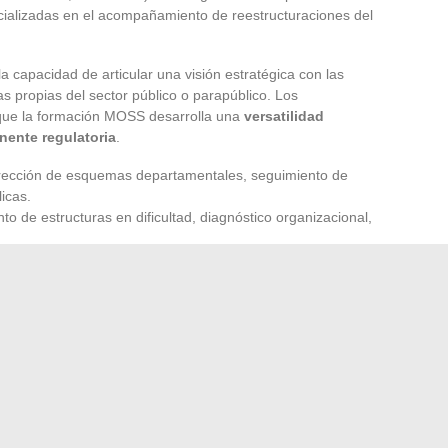
ecializadas en el acompañamiento de reestructuraciones del
a capacidad de articular una visión estratégica con las
as propias del sector público o parapúblico. Los
que la formación MOSS desarrolla una
versatilidad
nente regulatoria
.
irección de esquemas departamentales, seguimiento de
icas.
o de estructuras en dificultad, diagnóstico organizacional,
cción de área, desarrollo de nuevos dispositivos, respuesta
en el mercado laboral se basa menos en el título del
etencias de gestión y conocimiento sectorial. Los
ción son aquellos que, durante sus prácticas o su
preciso (calidad, coordinación, dirección) y han construido