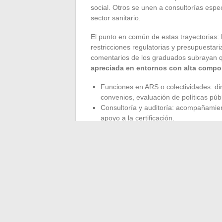
social. Otros se unen a consultorías esp
sector sanitario.
El punto en común de estas trayectorias: l
restricciones regulatorias y presupuestari
comentarios de los graduados subrayan 
apreciada en entornos con alta compo
Funciones en ARS o colectividades: d
convenios, evaluación de políticas públ
Consultoría y auditoría: acompañamient
apoyo a la certificación.
Sector asociativo de gran tamaño: dire
a convocatorias de proyectos.
El máster MOSS forma perfiles cuya valía 
diploma que en la combinación entre comp
graduados que aprovechan mejor su forma
alternancia, han identificado un segmento 
su red profesional en torno a este eje.