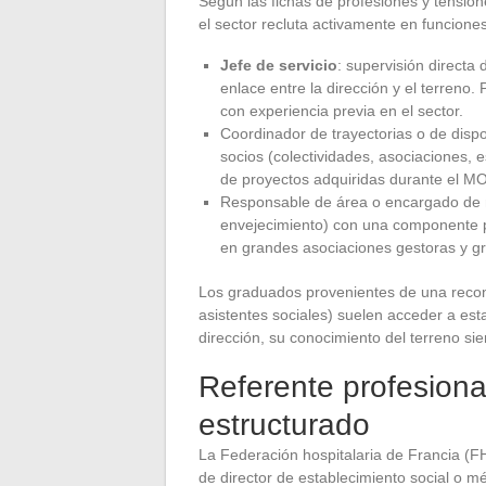
Según las fichas de profesiones y tension
el sector recluta activamente en funcione
Jefe de servicio
: supervisión directa 
enlace entre la dirección y el terreno.
con experiencia previa en el sector.
Coordinador de trayectorias o de dispos
socios (colectividades, asociaciones, 
de proyectos adquiridas durante el M
Responsable de área o encargado de mi
envejecimiento) con una componente pr
en grandes asociaciones gestoras y g
Los graduados provenientes de una recon
asistentes sociales) suelen acceder a est
dirección, su conocimiento del terreno si
Referente profesional
estructurado
La Federación hospitalaria de Francia (FH
de director de establecimiento social o m