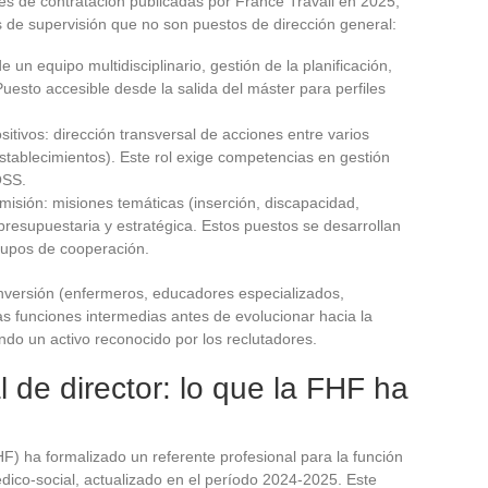
es de contratación publicadas por France Travail en 2025,
s de supervisión que no son puestos de dirección general:
de un equipo multidisciplinario, gestión de la planificación,
 Puesto accesible desde la salida del máster para perfiles
itivos: dirección transversal de acciones entre varios
establecimientos). Este rol exige competencias en gestión
OSS.
sión: misiones temáticas (inserción, discapacidad,
esupuestaria y estratégica. Estos puestos se desarrollan
rupos de cooperación.
versión (enfermeros, educadores especializados,
as funciones intermedias antes de evolucionar hacia la
endo un activo reconocido por los reclutadores.
 de director: lo que la FHF ha
F) ha formalizado un referente profesional para la función
édico-social, actualizado en el período 2024-2025. Este