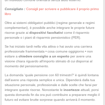
un individuo comune orientarsi senza aiuto esterno.
Consigliato :
Consigli per scrivere e pubblicare il proprio primo
libro
Oltre ai sistemi obbligatori pubblici (regime generale e regimi
complementari), è possibile anche integrare le proprie future
risorse grazie ai
dispositivi facoltativi
come il risparmio
personale o i piani di risparmio pensionistico (PER).
Se hai iniziato tardi nella vita attiva o hai avuto una carriera
professionale frammentata • cosa comune oggigiorno • non
esitare a
chiedere consiglio a un esperto
per avere una
visione chiara riguardo all’importo stimato di cui disporrai al
momento del pensionamento.
La domanda ‘quale pensione con 60 trimestri?’ è quindi lontana
dall’avere una risposta semplice e unica. Dipenderà dalla tua
situazione personale, professionale e dalle scelte che farai per
integrare queste risorse. Nonostante le
incertezze
attuali, porsi
questa domanda fin da ora può contribuire a preparare meglio il
futuro ed evitare brutte sorprese quando arriverà il momento.