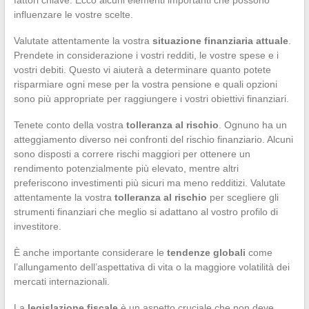
fattori chiave. Ecco alcuni elementi importanti che possono
influenzare le vostre scelte.
Valutate attentamente la vostra
situazione finanziaria attuale
.
Prendete in considerazione i vostri redditi, le vostre spese e i
vostri debiti. Questo vi aiuterà a determinare quanto potete
risparmiare ogni mese per la vostra pensione e quali opzioni
sono più appropriate per raggiungere i vostri obiettivi finanziari.
Tenete conto della vostra
tolleranza al rischio
. Ognuno ha un
atteggiamento diverso nei confronti del rischio finanziario. Alcuni
sono disposti a correre rischi maggiori per ottenere un
rendimento potenzialmente più elevato, mentre altri
preferiscono investimenti più sicuri ma meno redditizi. Valutate
attentamente la vostra
tolleranza al rischio
per scegliere gli
strumenti finanziari che meglio si adattano al vostro profilo di
investitore.
È anche importante considerare le
tendenze globali
come
l’allungamento dell’aspettativa di vita o la maggiore volatilità dei
mercati internazionali.
La
legislazione fiscale
è un aspetto cruciale che non deve