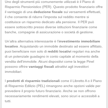
Uno degli strumenti più comunemente utilizzati è il Piano di
Risparmio Pensionistico (PER). Questo prodotto finanziario offre
il vantaggio di una
deduzione fiscale
sui versamenti effettuati,
il che consente di ridurre l’imposta sul reddito mentre si
costituisce un risparmio dedicato alla pensione. Il PER può
essere sottoscritto presso diverse istituzioni finanziarie come
banche, compagnie di assicurazione o società di gestione.
Un’altra alternativa interessante è l’
investimento immobiliare
locativo
. Acquistando un immobile destinato ad essere affittato,
puoi beneficiare non solo di
redditi locativi
regolari ma anche
di un potenziale guadagno in conto capitale al momento della
vendita dell’immobile. Alcuni dispositivi come la legge Pinel
possono offrire
vantaggi fiscali
attrattivi agli investitori
immobiliari.
I
prodotti di risparmio tradizionali
come il Libretto A o il Piano
di Risparmio Edilizio (PEL) rimangono anche opzioni valide per
prevedere il proprio futuro finanziario. Anche se non offrono
necessariamente rendimenti elevati, sono sicuri e accessibili a
tutti.