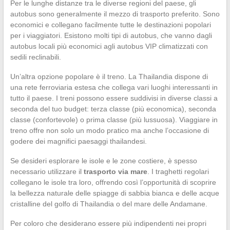
Per le lunghe distanze tra le diverse regioni del paese, gli
autobus sono generalmente il mezzo di trasporto preferito. Sono
economici e collegano facilmente tutte le destinazioni popolari
per i viaggiatori. Esistono molti tipi di autobus, che vanno dagli
autobus locali più economici agli autobus VIP climatizzati con
sedili reclinabili.
Un’altra opzione popolare è il treno. La Thailandia dispone di
una rete ferroviaria estesa che collega vari luoghi interessanti in
tutto il paese. I treni possono essere suddivisi in diverse classi a
seconda del tuo budget: terza classe (più economica), seconda
classe (confortevole) o prima classe (più lussuosa). Viaggiare in
treno offre non solo un modo pratico ma anche l’occasione di
godere dei magnifici paesaggi thailandesi.
Se desideri esplorare le isole e le zone costiere, è spesso
necessario utilizzare il
trasporto via mare
. I traghetti regolari
collegano le isole tra loro, offrendo così l’opportunità di scoprire
la bellezza naturale delle spiagge di sabbia bianca e delle acque
cristalline del golfo di Thailandia o del mare delle Andamane.
Per coloro che desiderano essere più indipendenti nei propri