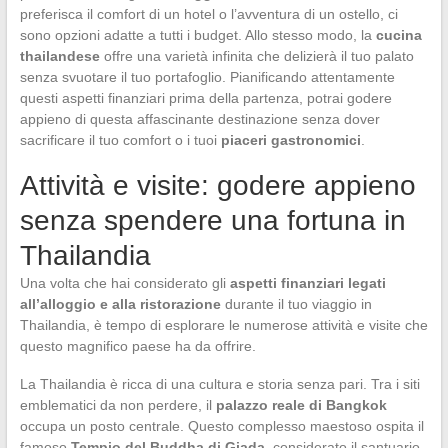
preferisca il comfort di un hotel o l’avventura di un ostello, ci
sono opzioni adatte a tutti i budget. Allo stesso modo, la
cucina
thailandese
offre una varietà infinita che delizierà il tuo palato
senza svuotare il tuo portafoglio. Pianificando attentamente
questi aspetti finanziari prima della partenza, potrai godere
appieno di questa affascinante destinazione senza dover
sacrificare il tuo comfort o i tuoi
piaceri gastronomici
.
Attività e visite: godere appieno
senza spendere una fortuna in
Thailandia
Una volta che hai considerato gli
aspetti finanziari legati
all’alloggio e alla ristorazione
durante il tuo viaggio in
Thailandia, è tempo di esplorare le numerose attività e visite che
questo magnifico paese ha da offrire.
La Thailandia è ricca di una cultura e storia senza pari. Tra i siti
emblematici da non perdere, il
palazzo reale di Bangkok
occupa un posto centrale. Questo complesso maestoso ospita il
famoso
Tempio del Buddha di Giada
, considerato il santuario