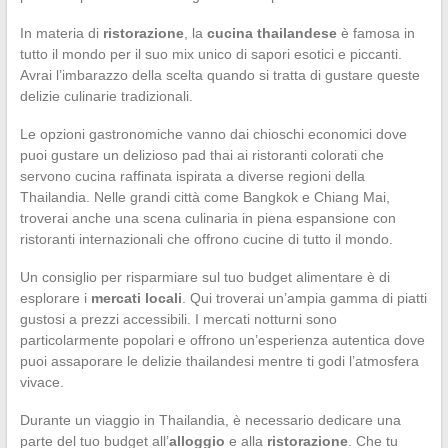
In materia di
ristorazione
, la
cucina thailandese
è famosa in
tutto il mondo per il suo mix unico di sapori esotici e piccanti.
Avrai l’imbarazzo della scelta quando si tratta di gustare queste
delizie culinarie tradizionali.
Le opzioni gastronomiche vanno dai chioschi economici dove
puoi gustare un delizioso pad thai ai ristoranti colorati che
servono cucina raffinata ispirata a diverse regioni della
Thailandia. Nelle grandi città come Bangkok e Chiang Mai,
troverai anche una scena culinaria in piena espansione con
ristoranti internazionali che offrono cucine di tutto il mondo.
Un consiglio per risparmiare sul tuo budget alimentare è di
esplorare i
mercati locali
. Qui troverai un’ampia gamma di piatti
gustosi a prezzi accessibili. I mercati notturni sono
particolarmente popolari e offrono un’esperienza autentica dove
puoi assaporare le delizie thailandesi mentre ti godi l’atmosfera
vivace.
Durante un viaggio in Thailandia, è necessario dedicare una
parte del tuo budget all’
alloggio
e alla
ristorazione
. Che tu