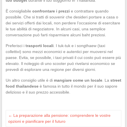
tuo budget
durante il tuo soggiorno in Thailandia.
È consigliabile
confrontare i prezzi
e contrattare quando
possibile. Che si tratti di souvenir che desideri portare a casa o
dei servizi offerti dai locali, non perdere l’occasione di esercitare
le tue abilità di negoziatore. In alcuni casi, una semplice
conversazione può farti risparmiare alcuni baht preziosi.
Preferisci i
trasporti locali
. I tuk-tuk e i songthaew (taxi
collettivi) sono mezzi economici e autentici per muoversi nel
paese. Evita, se possibile, i taxi privati il cui costo può essere più
elevato. Il noleggio di uno scooter può rivelarsi economico se
prevedi di esplorare una regione per diversi giorni.
Un altro consiglio utile è di
mangiare come un locale
. La
street
food thailandese
è famosa in tutto il mondo per il suo sapore
delizioso e il suo prezzo accessibile.
←
La preparazione alla pensione: comprendere le vostre
opzioni e pianificare per il futuro