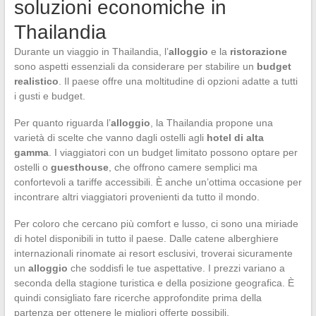
soluzioni economiche in
Thailandia
Durante un viaggio in Thailandia, l’
alloggio
e la
ristorazione
sono aspetti essenziali da considerare per stabilire un
budget
realistico
. Il paese offre una moltitudine di opzioni adatte a tutti
i gusti e budget.
Per quanto riguarda l’
alloggio
, la Thailandia propone una
varietà di scelte che vanno dagli ostelli agli
hotel di alta
gamma
. I viaggiatori con un budget limitato possono optare per
ostelli o
guesthouse
, che offrono camere semplici ma
confortevoli a tariffe accessibili. È anche un’ottima occasione per
incontrare altri viaggiatori provenienti da tutto il mondo.
Per coloro che cercano più comfort e lusso, ci sono una miriade
di hotel disponibili in tutto il paese. Dalle catene alberghiere
internazionali rinomate ai resort esclusivi, troverai sicuramente
un
alloggio
che soddisfi le tue aspettative. I prezzi variano a
seconda della stagione turistica e della posizione geografica. È
quindi consigliato fare ricerche approfondite prima della
partenza per ottenere le migliori offerte possibili.