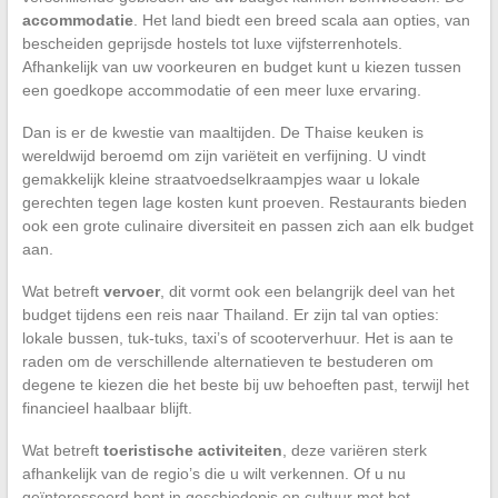
accommodatie
. Het land biedt een breed scala aan opties, van
bescheiden geprijsde hostels tot luxe vijfsterrenhotels.
Afhankelijk van uw voorkeuren en budget kunt u kiezen tussen
een goedkope accommodatie of een meer luxe ervaring.
Dan is er de kwestie van maaltijden. De Thaise keuken is
wereldwijd beroemd om zijn variëteit en verfijning. U vindt
gemakkelijk kleine straatvoedselkraampjes waar u lokale
gerechten tegen lage kosten kunt proeven. Restaurants bieden
ook een grote culinaire diversiteit en passen zich aan elk budget
aan.
Wat betreft
vervoer
, dit vormt ook een belangrijk deel van het
budget tijdens een reis naar Thailand. Er zijn tal van opties:
lokale bussen, tuk-tuks, taxi’s of scooterverhuur. Het is aan te
raden om de verschillende alternatieven te bestuderen om
degene te kiezen die het beste bij uw behoeften past, terwijl het
financieel haalbaar blijft.
Wat betreft
toeristische activiteiten
, deze variëren sterk
afhankelijk van de regio’s die u wilt verkennen. Of u nu
geïnteresseerd bent in geschiedenis en cultuur met het