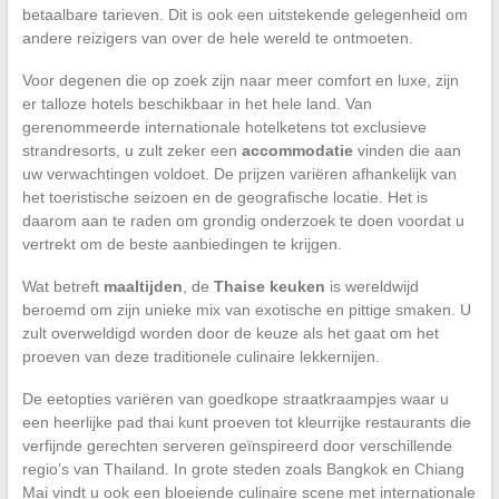
betaalbare tarieven. Dit is ook een uitstekende gelegenheid om
andere reizigers van over de hele wereld te ontmoeten.
Voor degenen die op zoek zijn naar meer comfort en luxe, zijn
er talloze hotels beschikbaar in het hele land. Van
gerenommeerde internationale hotelketens tot exclusieve
strandresorts, u zult zeker een
accommodatie
vinden die aan
uw verwachtingen voldoet. De prijzen variëren afhankelijk van
het toeristische seizoen en de geografische locatie. Het is
daarom aan te raden om grondig onderzoek te doen voordat u
vertrekt om de beste aanbiedingen te krijgen.
Wat betreft
maaltijden
, de
Thaise keuken
is wereldwijd
beroemd om zijn unieke mix van exotische en pittige smaken. U
zult overweldigd worden door de keuze als het gaat om het
proeven van deze traditionele culinaire lekkernijen.
De eetopties variëren van goedkope straatkraampjes waar u
een heerlijke pad thai kunt proeven tot kleurrijke restaurants die
verfijnde gerechten serveren geïnspireerd door verschillende
regio’s van Thailand. In grote steden zoals Bangkok en Chiang
Mai vindt u ook een bloeiende culinaire scene met internationale