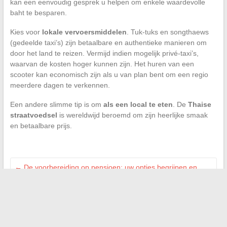
kan een eenvoudig gesprek u helpen om enkele waardevolle
baht te besparen.
Kies voor
lokale vervoersmiddelen
. Tuk-tuks en songthaews
(gedeelde taxi’s) zijn betaalbare en authentieke manieren om
door het land te reizen. Vermijd indien mogelijk privé-taxi’s,
waarvan de kosten hoger kunnen zijn. Het huren van een
scooter kan economisch zijn als u van plan bent om een regio
meerdere dagen te verkennen.
Een andere slimme tip is om
als een local te eten
. De
Thaise
straatvoedsel
is wereldwijd beroemd om zijn heerlijke smaak
en betaalbare prijs.
←
De voorbereiding op pensioen: uw opties begrijpen en
plannen voor de toekomst
Mode als reflectie van sociale evolutie
→
Search