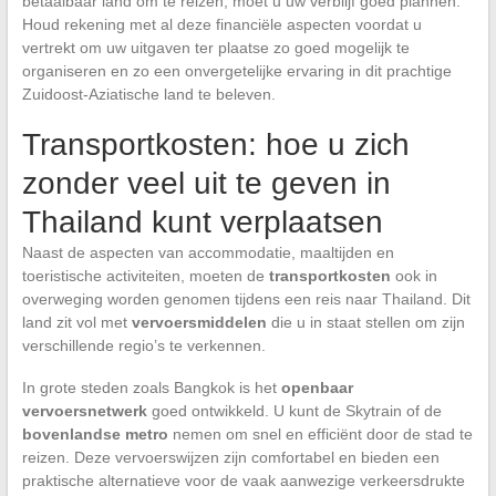
betaalbaar land om te reizen, moet u uw verblijf goed plannen.
Houd rekening met al deze financiële aspecten voordat u
vertrekt om uw uitgaven ter plaatse zo goed mogelijk te
organiseren en zo een onvergetelijke ervaring in dit prachtige
Zuidoost-Aziatische land te beleven.
Transportkosten: hoe u zich
zonder veel uit te geven in
Thailand kunt verplaatsen
Naast de aspecten van accommodatie, maaltijden en
toeristische activiteiten, moeten de
transportkosten
ook in
overweging worden genomen tijdens een reis naar Thailand. Dit
land zit vol met
vervoersmiddelen
die u in staat stellen om zijn
verschillende regio’s te verkennen.
In grote steden zoals Bangkok is het
openbaar
vervoersnetwerk
goed ontwikkeld. U kunt de Skytrain of de
bovenlandse metro
nemen om snel en efficiënt door de stad te
reizen. Deze vervoerswijzen zijn comfortabel en bieden een
praktische alternatieve voor de vaak aanwezige verkeersdrukte