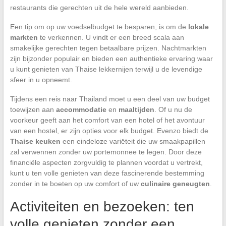
restaurants die gerechten uit de hele wereld aanbieden.
Een tip om op uw voedselbudget te besparen, is om de
lokale
markten
te verkennen. U vindt er een breed scala aan
smakelijke gerechten tegen betaalbare prijzen. Nachtmarkten
zijn bijzonder populair en bieden een authentieke ervaring waar
u kunt genieten van Thaise lekkernijen terwijl u de levendige
sfeer in u opneemt.
Tijdens een reis naar Thailand moet u een deel van uw budget
toewijzen aan
accommodatie
en
maaltijden
. Of u nu de
voorkeur geeft aan het comfort van een hotel of het avontuur
van een hostel, er zijn opties voor elk budget. Evenzo biedt de
Thaise keuken
een eindeloze variëteit die uw smaakpapillen
zal verwennen zonder uw portemonnee te legen. Door deze
financiële aspecten zorgvuldig te plannen voordat u vertrekt,
kunt u ten volle genieten van deze fascinerende bestemming
zonder in te boeten op uw comfort of uw
culinaire geneugten
.
Activiteiten en bezoeken: ten
volle genieten zonder een