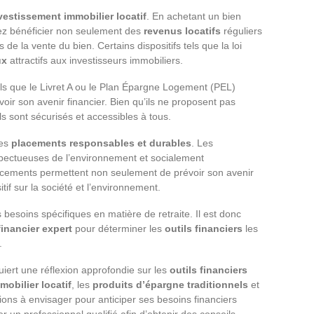
vestissement immobilier locatif
. En achetant un bien
vez bénéficier non seulement des
revenus locatifs
réguliers
 de la vente du bien. Certains dispositifs tels que la loi
ux
attractifs aux investisseurs immobiliers.
ls que le Livret A ou le Plan Épargne Logement (PEL)
voir son avenir financier. Bien qu’ils ne proposent pas
 sont sécurisés et accessibles à tous.
les
placements responsables et durables
. Les
pectueuses de l’environnement et socialement
acements permettent non seulement de prévoir son avenir
itif sur la société et l’environnement.
 besoins spécifiques en matière de retraite. Il est donc
financier expert
pour déterminer les
outils financiers
les
.
quiert une réflexion approfondie sur les
outils financiers
obilier locatif
, les
produits d’épargne traditionnels
et
ions à envisager pour anticiper ses besoins financiers