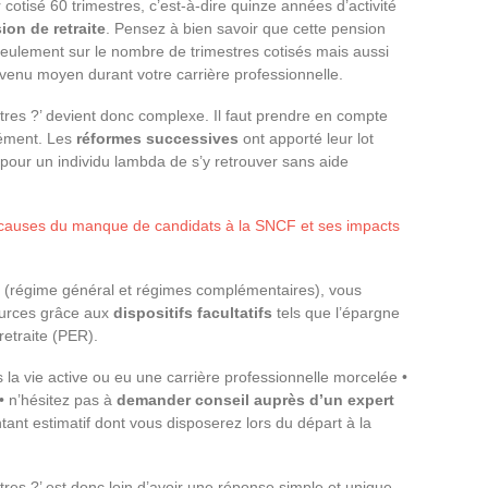
r cotisé 60 trimestres, c’est-à-dire quinze années d’activité
ion de retraite
. Pensez à bien savoir que cette pension
seulement sur le nombre de trimestres cotisés mais aussi
 revenu moyen durant votre carrière professionnelle.
stres ?’ devient donc complexe. Il faut prendre en compte
sément. Les
réformes successives
ont apporté leur lot
e pour un individu lambda de s’y retrouver sans aide
causes du manque de candidats à la SNCF et ses impacts
s (régime général et régimes complémentaires), vous
ources grâce aux
dispositifs facultatifs
tels que l’épargne
etraite (PER).
a vie active ou eu une carrière professionnelle morcelée •
• n’hésitez pas à
demander conseil auprès d’un expert
ntant estimatif dont vous disposerez lors du départ à la
stres ?’ est donc loin d’avoir une réponse simple et unique.