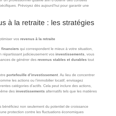
iter un professionnel qualifié afin d’obtenir des conseils
pécifiques. Prévoyez dès aujourd’hui pour garantir une
 à la retraite : les stratégies
ptimiser vos
revenus à la retraite
s financiers
qui correspondent le mieux à votre situation,
en répartissant judicieusement vos
investissements
, vous
chances de générer des
revenus stables et durables
tout
otre
portefeuille d’investissement
. Au lieu de concentrer
 comme les actions ou l’immobilier locatif, envisagez
érentes catégories d’actifs. Cela peut inclure des actions,
u même des
investissements
alternatifs tels que les matières
vous bénéficiez non seulement du potentiel de croissance
d’une protection contre les fluctuations économiques