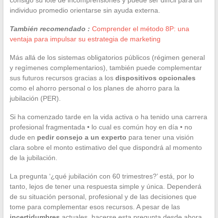
consigo su lote de incomprensiones y puede ser difícil para un
individuo promedio orientarse sin ayuda externa.
También recomendado :
Comprender el método 8P: una
ventaja para impulsar su estrategia de marketing
Más allá de los sistemas obligatorios públicos (régimen general
y regímenes complementarios), también puede complementar
sus futuros recursos gracias a los
dispositivos opcionales
como el ahorro personal o los planes de ahorro para la
jubilación (PER).
Si ha comenzado tarde en la vida activa o ha tenido una carrera
profesional fragmentada • lo cual es común hoy en día • no
dude en
pedir consejo a un experto
para tener una visión
clara sobre el monto estimativo del que dispondrá al momento
de la jubilación.
La pregunta ‘¿qué jubilación con 60 trimestres?’ está, por lo
tanto, lejos de tener una respuesta simple y única. Dependerá
de su situación personal, profesional y de las decisiones que
tome para complementar esos recursos. A pesar de las
incertidumbres
actuales, hacerse esta pregunta desde ahora