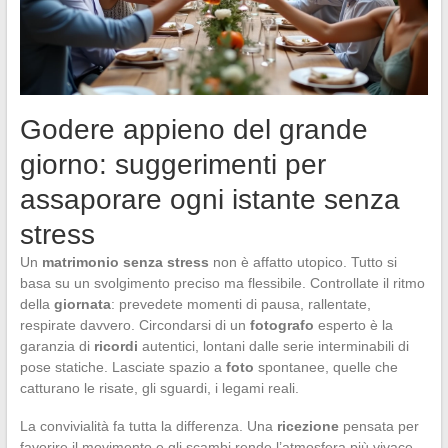
Godere appieno del grande
giorno: suggerimenti per
assaporare ogni istante senza
stress
Un
matrimonio senza stress
non è affatto utopico. Tutto si
basa su un svolgimento preciso ma flessibile. Controllate il ritmo
della
giornata
: prevedete momenti di pausa, rallentate,
respirate davvero. Circondarsi di un
fotografo
esperto è la
garanzia di
ricordi
autentici, lontani dalle serie interminabili di
pose statiche. Lasciate spazio a
foto
spontanee, quelle che
catturano le risate, gli sguardi, i legami reali.
La convivialità fa tutta la differenza. Una
ricezione
pensata per
favorire il movimento e gli scambi rende l’atmosfera più vivace.