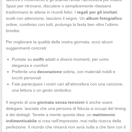
Spazi per ritrovarsi, discutere o semplicemente rilassarsi
trasformano le attese in ricordi felici. I
regali per gli invitati
,
scelti con attenzione, lasciano il segno. Un
album fotografico
online, condiviso con tutti, prolunga la festa ben oltre l’ultimo
brindisi.
Per migliorare la qualità della vostra giornata, ecco alcuni
suggerimenti concreti:
Puntate su
outfit
adatti a diversi momenti, per unire
eleganza e comfort
Preferite una
decorazione
sobria, con materiali nobili e
tocchi personali
Fate partecipare i vostri cari all’atmosfera con una canzone,
una lettura o un gesto simbolico
Il segreto di una
giornata senza tensioni
è anche osare
delegare: lasciate che una persona di fiducia si occupi del timing
e dei dettagli. Tenete a mente questa idea: un
matrimonio
indimenticabile
si crea nell’imprevisto, mai nella ricerca della
perfezione. Il ricordo che rimarrà non avrà nulla a che fare con il