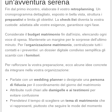
un’avventura serena
Fin dal primo incontro, elaborate il vostro
retroplanning
. Un
cronoprogramma dettagliato, esposto in bella vista, struttura i
preparativi
e limita gli obiettivi. La
check-list
diventa la vostra
custode: adattata alle vostre esigenze, garantisce ogni fase.
Considerate il
budget matrimonio
fin dall’inizio, elencando ogni
voce di spesa. Mantenete un margine per le sorprese dell’ultimo
minuto. Per l’
organizzazione matrimonio
, centralizzate tutti i
contatti e i preventivi: un dossier digitale condiviso semplifica gli
scambi con i
fornitori
.
Per rafforzare la vostra preparazione, ecco alcune idee concrete
da integrare nella vostra organizzazione:
Parlate con un
wedding planner
o designate una
persona
di fiducia
per il coordinamento del giorno del matrimonio
Attribuite ruoli chiari alle
damigelle e ai testimoni
per
evitare confusione
Prendetevi il tempo di scegliere un
tema di matrimonio
che
vi rappresenti, piuttosto che seguire le mode del momento