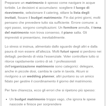
Preparare un
matrimonio
è spesso come navigare in acque
torbide. Le decisioni si accumulano: scegliere il
luogo di
ricevimento
, selezionare il catering, stilare la
lista degli
invitati
, fissare il
budget matrimonio
. Fin dai primi giorni, molti
pensano che prevedere tutto sia sufficiente. Errore comune: a
ogni passo, sorgono complicazioni. Un
fornitore
annulla, il
tema
del matrimonio
non trova consenso, il
piano
salta. Gli
imprevisti si presentano, inevitabilmente.
Lo stress si insinua, alimentato dallo sguardo degli altri e dalla
paura di non essere all’altezza. Molti
futuri sposi
si perdono nei
dettagli, perdendo di vista l’essenziale. Voler controllare tutto si
ritorce rapidamente contro di sé. I professionisti
dell’
organizzazione matrimonio
sono categorici: delegare,
anche in piccole dosi, cambia le carte in tavola. Alcuni si
rivolgono a un
wedding planner
, altri puntano su un amico
fidato per gestire il coordinamento il giorno del matrimonio.
Per fare chiarezza, ecco gli errori che si ripetono più spesso:
Un
budget matrimonio
troppo vago, che ignora le spese
nascoste e finisce per sorprendere