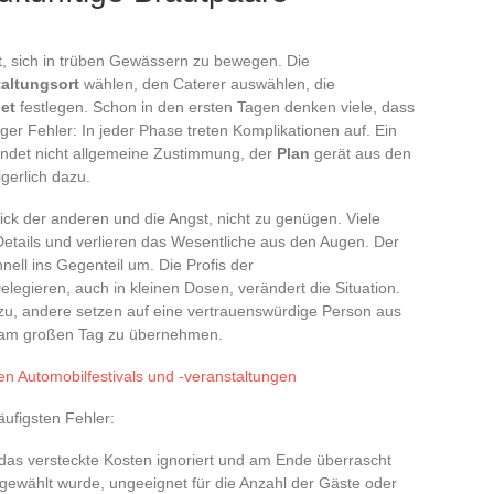
t, sich in trüben Gewässern zu bewegen. Die
taltungsort
wählen, den Caterer auswählen, die
et
festlegen. Schon in den ersten Tagen denken viele, dass
iger Fehler: In jeder Phase treten Komplikationen auf. Ein
indet nicht allgemeine Zustimmung, der
Plan
gerät aus den
erlich dazu.
lick der anderen und die Angst, nicht zu genügen. Viele
Details und verlieren das Wesentliche aus den Augen. Der
hnell ins Gegenteil um. Die Profis der
Delegieren, auch in kleinen Dosen, verändert die Situation.
zu, andere setzen auf eine vertrauenswürdige Person aus
 am großen Tag zu übernehmen.
en Automobilfestivals und -veranstaltungen
äufigsten Fehler:
 das versteckte Kosten ignoriert und am Ende überrascht
sgewählt wurde, ungeeignet für die Anzahl der Gäste oder