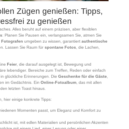
llen Zügen genießen: Tipps,
essfrei zu genießen
isches. Alles beruht auf einem präzisen, aber flexiblen
s
: Planen Sie Pausen ein, verlangsamen Sie, atmen Sie
n
Fotografen
umgeben zu wissen, garantiert
authentische
en. Lassen Sie Raum für
spontane Fotos
, die Lachen,
.
Eine
Feier
, die darauf ausgelegt ist, Bewegung und
äre lebendiger. Bereiche zum Treffen, Reden oder einfach
n glückliche Erinnerungen. Die
Geschenke für die Gäste
,
ben im Gedächtnis. Ein
Online-Fotoalbum
, das mit allen
r den letzten Toast hinaus.
, hier einige konkrete Tipps:
schiedenen Momenten passt, um Eleganz und Komfort zu
 schlicht ist, mit edlen Materialien und persönlichen Akzenten
osphäre mit einem Lied, einer Lesung oder einer