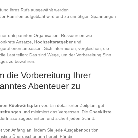
üfung ihres Rufs ausgewählt werden
 der Familien aufgebläht wird und zu unnötigen Spannungen
 einer entspannten Organisation. Ressourcen wie
 konkrete Ansätze,
Hochzeitsratgeber
und
gurationen anpassen. Sich informieren, vergleichen, die
d die Last teilen: Das sind Wege, um der Vorbereitung Sinn
ages zu bewahren.
m die Vorbereitung Ihrer
panntes Abenteuer zu
Ihren
Rückwärtsplan
vor. Ein detaillierter Zeitplan, gut
ereitungen
und minimiert das Vergessen. Die
Checkliste
dürfnisse zugeschnitten und sichert jeden Schritt.
t
von Anfang an, indem Sie jede Ausgabenposition
fristige Überraschungen bereit. Für die