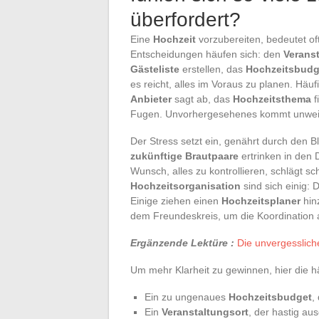
überfordert?
Eine
Hochzeit
vorzubereiten, bedeutet of
Entscheidungen häufen sich: den
Verans
Gästeliste
erstellen, das
Hochzeitsbudg
es reicht, alles im Voraus zu planen. Häuf
Anbieter
sagt ab, das
Hochzeitsthema
f
Fugen. Unvorhergesehenes kommt unweig
Der Stress setzt ein, genährt durch den B
zukünftige Brautpaare
ertrinken in den 
Wunsch, alles zu kontrollieren, schlägt sc
Hochzeitsorganisation
sind sich einig: 
Einige ziehen einen
Hochzeitsplaner
hin
dem Freundeskreis, um die Koordination
Ergänzende Lektüre :
Die unvergesslich
Um mehr Klarheit zu gewinnen, hier die h
Ein zu ungenaues
Hochzeitsbudget
,
Ein
Veranstaltungsort
, der hastig au