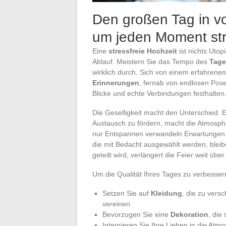
Den großen Tag in vo
um jeden Moment str
Eine
stressfreie Hochzeit
ist nichts Utop
Ablauf. Meistern Sie das Tempo des
Tage
wirklich durch. Sich von einem erfahrene
Erinnerungen
, fernab von endlosen Pos
Blicke und echte Verbindungen festhalten
Die Geselligkeit macht den Unterschied. 
Austausch zu fördern, macht die Atmosph
nur Entspannen verwandeln Erwartungen i
die mit Bedacht ausgewählt werden, blei
geteilt wird, verlängert die Feier weit übe
Um die Qualität Ihres Tages zu verbessern
Setzen Sie auf
Kleidung
, die zu ver
vereinen
Bevorzugen Sie eine
Dekoration
, die
Integrieren Sie Ihre Lieben in die Atm