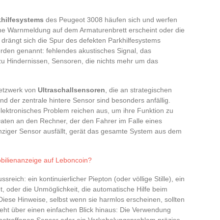
khilfesystems
des Peugeot 3008 häufen sich und werfen
ine Warnmeldung auf dem Armaturenbrett erscheint oder die
 drängt sich die Spur des defekten Parkhilfesystems
den genannt: fehlendes akustisches Signal, das
u Hindernissen, Sensoren, die nichts mehr um das
Netzwerk von
Ultraschallsensoren
, die an strategischen
 und der zentrale hintere Sensor sind besonders anfällig.
elektronisches Problem reichen aus, um ihre Funktion zu
Daten an den Rechner, der den Fahrer im Falle eines
nziger Sensor ausfällt, gerät das gesamte System aus dem
bilienanzeige auf Leboncoin?
eich: ein kontinuierlicher Piepton (oder völlige Stille), ein
, oder die Unmöglichkeit, die automatische Hilfe beim
Diese Hinweise, selbst wenn sie harmlos erscheinen, sollten
ht über einen einfachen Blick hinaus: Die Verwendung
 betroffenen Sensor oder ein Verkabelungsproblem präzise