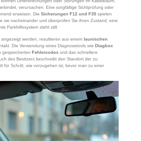
fe können Unterbrechungen oder Störungen im Kabelbaum,
erbindet, verursachen. Eine sorgfältige Sichtprüfung oder
lohnend erweisen. Die
Sicherungen F12 und F35
spielen
Sie sie nacheinander und überprüfen Sie ihren Zustand; eine
 Parkhilfesystem steht still.
t angezeigt werden, resultieren aus einem
launischen
takt. Die Verwendung eines Diagnosetools wie
Diagbox
em gespeicherten
Fehlercodes
und das schnellere
uch des Besitzers beschreibt den Standort der zu
t für Schritt, wie vorzugehen ist, bevor man zu einer