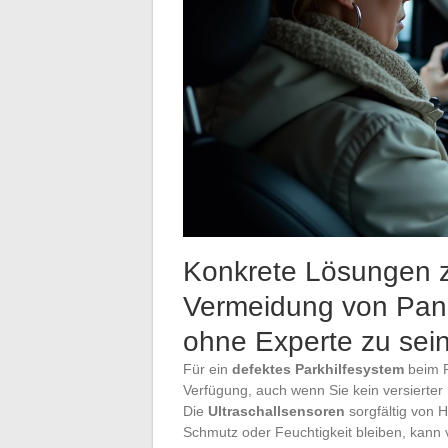
Konkrete Lösungen z
Vermeidung von Pann
ohne Experte zu sei
Für ein
defektes Parkhilfesystem
beim P
Verfügung, auch wenn Sie kein versierter B
Die
Ultraschallsensoren
sorgfältig von H
Schmutz oder Feuchtigkeit bleiben, kann 