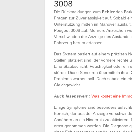
3008
Die Rückmeldungen zum
Fehler
des
Par
Fragen zur Zuverlässigkeit auf. Sobald e
Unterstützung mitten im Manöver ausfällt,
Peugeot 3008 auf. Mehrere Anzeichen wer
Verschwinden der Anzeige des Abstands z
Fahrzeug herum erfassen.
Das System basiert auf einem präzisen 
Stellen platziert sind: der vordere rechte
Eine Staubschicht, Feuchtigkeit oder ein 
stören. Diese Sensoren übermitteln ihre 
Problems warnen soll. Doch sobald ein ei
Gleichgewicht.
Auch lesenswert :
Was kostet eine Immo
Einige Symptome sind besonders aufschlussr
Bereich, der aus der Anzeige verschwindet
Annähern an ein Hindernis zu aktivieren. 
ernst genommen werden. Die Diagnose ge
eines Fehlerscanners ermöglicht es, den