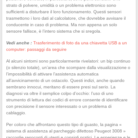
strato di polvere, umidità o un problema elettronico sono
sufficienti a disturbare il loro funzionamento. Questi sensori
trasmettono i loro dati al calcolatore, che dovrebbe avvisare il
conducente in caso di problema. Ma non appena un solo
sensore fallisce, è l’intero sistema che si sregola.
Vedi anche :
Trasferimento di foto da una chiavetta USB a un
computer: passaggi da seguire
Al alcuni sintomi sono particolarmente rivelatori: un bip continuo
(o silenzio totale), un’area che scompare dalla visualizzazione o
l’impossibilità di attivare l’assistenza automatica
all’avvicinamento di un ostacolo. Questi indizi, anche quando
sembrano innocui, meritano di essere presi sul serio. La
diagnosi va oltre il semplice colpo d’occhio: l’uso di uno
strumento di lettura dei codici di errore consente di identificare
con precisione il sensore interessato o un problema di
cablaggio.
Per coloro che affrontano questo tipo di guasto, la pagina «
sistema di assistenza al parcheggio difettoso Peugeot 3008 »
raccoglie resoconti di utenti e consigli pratici. Le esperienze e le