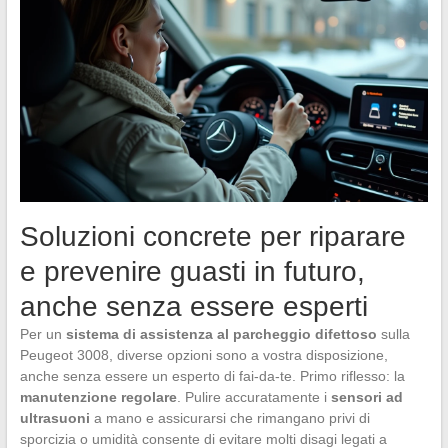
Soluzioni concrete per riparare
e prevenire guasti in futuro,
anche senza essere esperti
Per un
sistema di assistenza al parcheggio difettoso
sulla
Peugeot 3008, diverse opzioni sono a vostra disposizione,
anche senza essere un esperto di fai-da-te. Primo riflesso: la
manutenzione regolare
. Pulire accuratamente i
sensori ad
ultrasuoni
a mano e assicurarsi che rimangano privi di
sporcizia o umidità consente di evitare molti disagi legati a