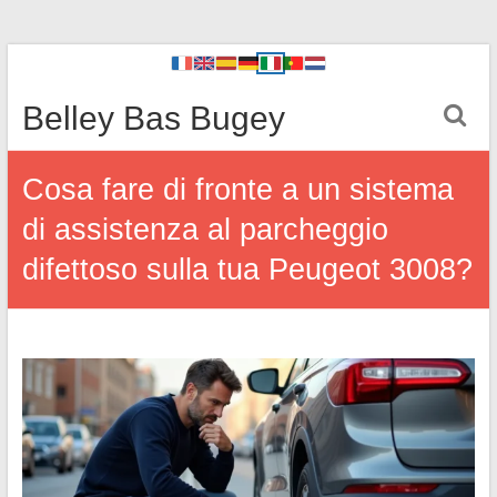
Belley Bas Bugey
Cosa fare di fronte a un sistema
di assistenza al parcheggio
difettoso sulla tua Peugeot 3008?