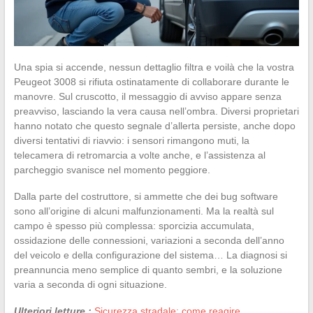
Una spia si accende, nessun dettaglio filtra e voilà che la vostra
Peugeot 3008 si rifiuta ostinatamente di collaborare durante le
manovre. Sul cruscotto, il messaggio di avviso appare senza
preavviso, lasciando la vera causa nell’ombra. Diversi proprietari
hanno notato che questo segnale d’allerta persiste, anche dopo
diversi tentativi di riavvio: i sensori rimangono muti, la
telecamera di retromarcia a volte anche, e l’assistenza al
parcheggio svanisce nel momento peggiore.
Dalla parte del costruttore, si ammette che dei bug software
sono all’origine di alcuni malfunzionamenti. Ma la realtà sul
campo è spesso più complessa: sporcizia accumulata,
ossidazione delle connessioni, variazioni a seconda dell’anno
del veicolo e della configurazione del sistema… La diagnosi si
preannuncia meno semplice di quanto sembri, e la soluzione
varia a seconda di ogni situazione.
Ulteriori letture :
Sicurezza stradale: come reagire