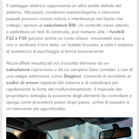
Il cablaggio elettrico rappresenta un altro anello debole del
sistema. Vibrazioni, condizioni meteorologiche o interventi
passati possono creare rotture o interferenze nel fascio che
collega i sensori al
calcolatore BSI
. Un controllo visivo attento,
o addirittura un test di continuità, può rivelarsi utile. I
fusibili
F12 e F35
giocano anche un ruolo chiave: rimuoveteli uno a
uno e verificate il loro stato, un fusibile bruciato, e tutto il sistema
di assistenza al parcheggio si ferma bruscamente.
Alcuni difetti visualizzati sul cruscotto derivano da un
calcolatore
capriccioso o da un semplice falso contatto. L’uso di
una valigia elettronica, come
Diagbox
, consente di accedere ai
codici di errore
registrati dal sistema e di individuare più
rapidamente la fonte del malfunzionamento. Il manuale del
proprietario dettaglia la posizione degli elementi da controllare e
spiega come procedere passo dopo passo, prima di passare a
un intervento più approfondito.