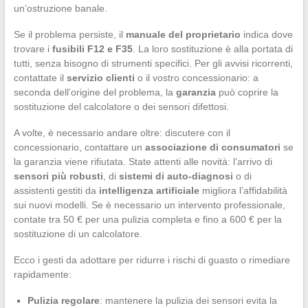
un’ostruzione banale.
Se il problema persiste, il
manuale del proprietario
indica dove
trovare i
fusibili F12 e F35
. La loro sostituzione è alla portata di
tutti, senza bisogno di strumenti specifici. Per gli avvisi ricorrenti,
contattate il
servizio clienti
o il vostro concessionario: a
seconda dell’origine del problema, la
garanzia
può coprire la
sostituzione del calcolatore o dei sensori difettosi.
A volte, è necessario andare oltre: discutere con il
concessionario, contattare un
associazione di consumatori
se
la garanzia viene rifiutata. State attenti alle novità: l’arrivo di
sensori più robusti
, di
sistemi di auto-diagnosi
o di
assistenti gestiti da
intelligenza artificiale
migliora l’affidabilità
sui nuovi modelli. Se è necessario un intervento professionale,
contate tra 50 € per una pulizia completa e fino a 600 € per la
sostituzione di un calcolatore.
Ecco i gesti da adottare per ridurre i rischi di guasto o rimediare
rapidamente:
Pulizia regolare
: mantenere la pulizia dei sensori evita la