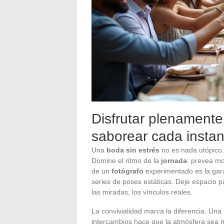
Disfrutar plenamente 
saborear cada instan
Una
boda sin estrés
no es nada utópico.
Domine el ritmo de la
jornada
: prevea mo
de un
fotógrafo
experimentado es la gar
series de poses estáticas. Deje espacio p
las miradas, los vínculos reales.
La convivialidad marca la diferencia. Una
intercambios hace que la atmósfera sea m