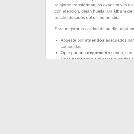
relajarse transforman las expectativas en
con atención, dejan huella. Un
álbum de 
mucho después del último brindis.
Para mejorar la calidad de su día, aquí h
Apueste por
atuendos
adecuados para
comodidad
Opte por una
decoración
sobria, con 
Haga participar a sus seres queridos 
simbólico
El secreto de un
día sin tensiones
tambi
confianza se encargue del tiempo y los d
inolvidable
se inventa en lo imprevisto, 
permanecerá no tendrá nada que ver con el
los momentos compartidos.
←
¿Qué hacer ante un sistema de ayuda