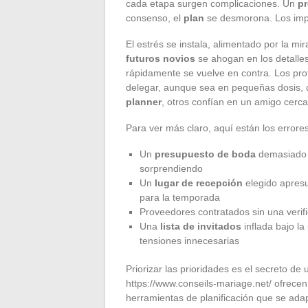
cada etapa surgen complicaciones. Un
p
consenso, el
plan
se desmorona. Los impr
El estrés se instala, alimentado por la mi
futuros novios
se ahogan en los detalles
rápidamente se vuelve en contra. Los pro
delegar, aunque sea en pequeñas dosis, 
planner
, otros confían en un amigo cerca
Para ver más claro, aquí están los error
Un
presupuesto de boda
demasiado v
sorprendiendo
Un
lugar de recepción
elegido apres
para la temporada
Proveedores contratados sin una verifi
Una
lista de invitados
inflada bajo la
tensiones innecesarias
Priorizar las prioridades es el secreto d
https://www.conseils-mariage.net/ ofrece
herramientas de planificación que se ada