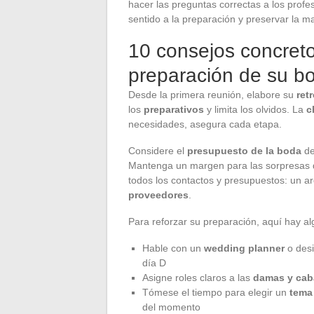
hacer las preguntas correctas a los profe
sentido a la preparación y preservar la ma
10 consejos concreto
preparación de su b
Desde la primera reunión, elabore su
ret
los
preparativos
y limita los olvidos. La
c
necesidades, asegura cada etapa.
Considere el
presupuesto de la boda
de
Mantenga un margen para las sorpresas d
todos los contactos y presupuestos: un arc
proveedores
.
Para reforzar su preparación, aquí hay al
Hable con un
wedding planner
o des
día D
Asigne roles claros a las
damas y cab
Tómese el tiempo para elegir un
tema
del momento