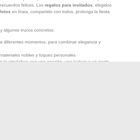
 recuerdos felices. Los
regalos para invitados
, elegidos
fotos
en línea, compartido con todos, prolonga la fiesta
ay algunos trucos concretos:
 diferentes momentos, para combinar elegancia y
materiales nobles y toques personales
en la atmósfera con una canción, una lectura o un gesto
én es atreverse a delegar: deje que una persona de
etalles. Mantenga esta idea en mente: una
boda
nunca en la búsqueda de la perfección. El recuerdo que
 color de las servilletas, sino todo con la intensidad de
 al estacionamiento defectuoso en su Peugeot 3008?