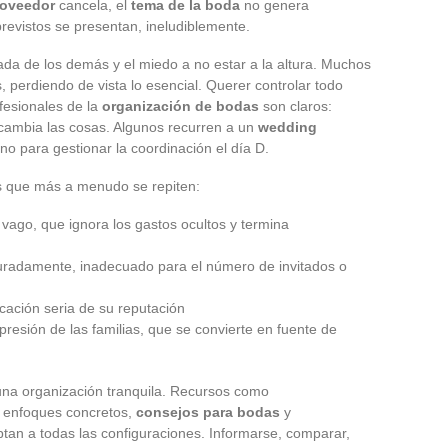
roveedor
cancela, el
tema de la boda
no genera
evistos se presentan, ineludiblemente.
rada de los demás y el miedo a no estar a la altura. Muchos
, perdiendo de vista lo esencial. Querer controlar todo
fesionales de la
organización de bodas
son claros:
cambia las cosas. Algunos recurren a un
wedding
no para gestionar la coordinación el día D.
es que más a menudo se repiten:
ago, que ignora los gastos ocultos y termina
uradamente, inadecuado para el número de invitados o
cación seria de su reputación
 presión de las familias, que se convierte en fuente de
e una organización tranquila. Recursos como
n enfoques concretos,
consejos para bodas
y
ptan a todas las configuraciones. Informarse, comparar,