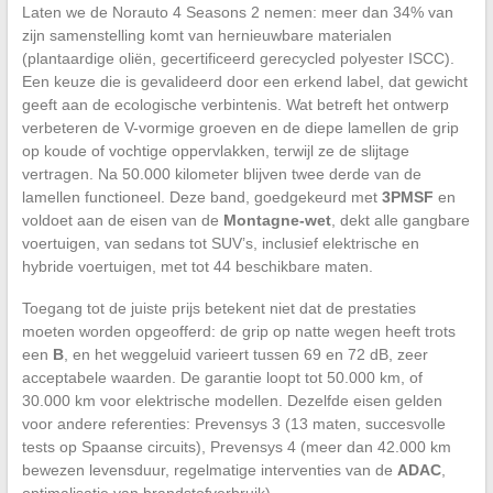
Laten we de Norauto 4 Seasons 2 nemen: meer dan 34% van
zijn samenstelling komt van hernieuwbare materialen
(plantaardige oliën, gecertificeerd gerecycled polyester ISCC).
Een keuze die is gevalideerd door een erkend label, dat gewicht
geeft aan de ecologische verbintenis. Wat betreft het ontwerp
verbeteren de V-vormige groeven en de diepe lamellen de grip
op koude of vochtige oppervlakken, terwijl ze de slijtage
vertragen. Na 50.000 kilometer blijven twee derde van de
lamellen functioneel. Deze band, goedgekeurd met
3PMSF
en
voldoet aan de eisen van de
Montagne-wet
, dekt alle gangbare
voertuigen, van sedans tot SUV’s, inclusief elektrische en
hybride voertuigen, met tot 44 beschikbare maten.
Toegang tot de juiste prijs betekent niet dat de prestaties
moeten worden opgeofferd: de grip op natte wegen heeft trots
een
B
, en het weggeluid varieert tussen 69 en 72 dB, zeer
acceptabele waarden. De garantie loopt tot 50.000 km, of
30.000 km voor elektrische modellen. Dezelfde eisen gelden
voor andere referenties: Prevensys 3 (13 maten, succesvolle
tests op Spaanse circuits), Prevensys 4 (meer dan 42.000 km
bewezen levensduur, regelmatige interventies van de
ADAC
,
optimalisatie van brandstofverbruik).