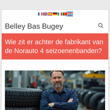
Belley Bas Bugey
Wie zit er achter de fabrikant van
de Norauto 4 seizoenenbanden?