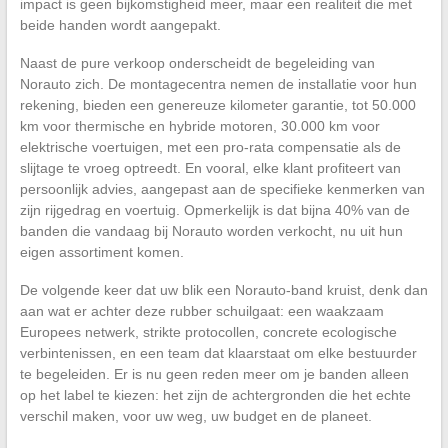
impact is geen bijkomstigheid meer, maar een realiteit die met
beide handen wordt aangepakt.
Naast de pure verkoop onderscheidt de begeleiding van
Norauto zich. De montagecentra nemen de installatie voor hun
rekening, bieden een genereuze kilometer garantie, tot 50.000
km voor thermische en hybride motoren, 30.000 km voor
elektrische voertuigen, met een pro-rata compensatie als de
slijtage te vroeg optreedt. En vooral, elke klant profiteert van
persoonlijk advies, aangepast aan de specifieke kenmerken van
zijn rijgedrag en voertuig. Opmerkelijk is dat bijna 40% van de
banden die vandaag bij Norauto worden verkocht, nu uit hun
eigen assortiment komen.
De volgende keer dat uw blik een Norauto-band kruist, denk dan
aan wat er achter deze rubber schuilgaat: een waakzaam
Europees netwerk, strikte protocollen, concrete ecologische
verbintenissen, en een team dat klaarstaat om elke bestuurder
te begeleiden. Er is nu geen reden meer om je banden alleen
op het label te kiezen: het zijn de achtergronden die het echte
verschil maken, voor uw weg, uw budget en de planeet.