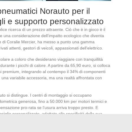
pneumatici Norauto per il
gli e supporto personalizzato
ce ricerca di un prezzo attraente. Ciò che è in gioco è il
a e una considerazione dell’impatto ecologico che diventa
one di Coralie Mercier, ha messo a punto una gamma
ivati attenti, gestori di veicoli, appassionati dell’elettrico.
icolare a coloro che desiderano viaggiare con tranquillità
 durante i picchi di calore. A partire da 65,90 euro, si colloca
rchi premium, integrando al contempo il 34% di componenti
ù una variabile accessoria, ma una realtà affrontata con
auto si distingue. I centri di montaggio si occupano
hilometrica generosa, fino a 50.000 km per motori termici e
mpensazione pro-rata se l’usura arriva troppo presto. E
nsiglio personalizzato, adattato alle specificità della sua
 quasi il 40% degli pneumatici venduti da Norauto oggi