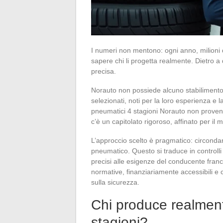
I numeri non mentono: ogni anno, milioni
sapere chi li progetta realmente. Dietro a 
precisa.
Norauto non possiede alcuno stabilimento 
selezionati, noti per la loro esperienza e 
pneumatici 4 stagioni Norauto non proven
c’è un capitolato rigoroso, affinato per il 
L’approccio scelto è pragmatico: circondar
pneumatico. Questo si traduce in controlli d
precisi alle esigenze del conducente frances
normative, finanziariamente accessibili e
sulla sicurezza.
Chi produce realment
stagioni?