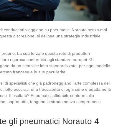
 di conducenti viaggiano su pneumatici Norauto senza mai
questa discrezione, si delinea una strategia industriale
proprio. La sua forza è questa rete di produttori
la loro rigorosa conformità agli standard europei. Gli
gono da un semplice lotto standardizzato: per ogni modello
mercato francese e le sue peculiarità.
si di specialisti che già padroneggiano l’arte complessa del
i lotto accurati, una tracciabilità di ogni serie e adattamenti
e. Il risultato? Pneumatici affidabili, conformi alle
 che, soprattutto, tengono la strada senza compromessi
e gli pneumatici Norauto 4