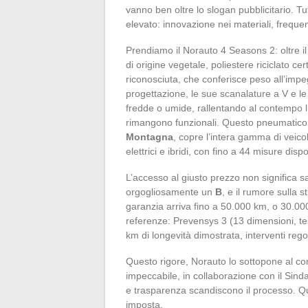
vanno ben oltre lo slogan pubblicitario. Tutt
elevato: innovazione nei materiali, frequen
Prendiamo il Norauto 4 Seasons 2: oltre il
di origine vegetale, poliestere riciclato ce
riconosciuta, che conferisce peso all’impe
progettazione, le sue scanalature a V e le
fredde o umide, rallentando al contempo l’
rimangono funzionali. Questo pneumatic
Montagna
, copre l’intera gamma di veicol
elettrici e ibridi, con fino a 44 misure dispon
L’accesso al giusto prezzo non significa s
orgogliosamente un
B
, e il rumore sulla s
garanzia arriva fino a 50.000 km, o 30.000 
referenze: Prevensys 3 (13 dimensioni, te
km di longevità dimostrata, interventi regol
Questo rigore, Norauto lo sottopone al cont
impeccabile, in collaborazione con il Sinda
e trasparenza scandiscono il processo. Q
imposta.