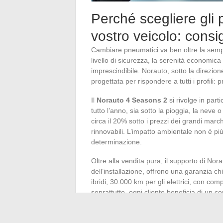
Perché scegliere gli 
vostro veicolo: consi
Cambiare pneumatici va ben oltre la sempli
livello di sicurezza, la serenità economic
imprescindibile. Norauto, sotto la direzi
progettata per rispondere a tutti i profili: pr
Il
Norauto 4 Seasons 2
si rivolge in part
tutto l’anno, sia sotto la pioggia, la neve o
circa il 20% sotto i prezzi dei grandi ma
rinnovabili. L’impatto ambientale non è pi
determinazione.
Oltre alla vendita pura, il supporto di Nor
dell’installazione, offrono una garanzia c
ibridi, 30.000 km per gli elettrici, con co
soprattutto, ogni cliente beneficia di un co
guida e del suo veicolo. Fattore notevole:
proviene ormai dalla loro gamma propria.