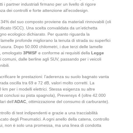
i i partner industriali firmano per un livello di rigore
za dei controlli e forte attenzione all’ecodesign.
 34% del suo composto proviene da materiali rinnovabili (oli
rtificato ISCC). Una scelta convalidata da un’etichetta
gno ecologico dichiarato. Per quanto riguarda la
 lamelle profonde migliorano la tenuta di strada su superfici
usura. Dopo 50.000 chilometri, i due terzi delle lamelle
o, omologato
3PMSF
e conforme ai requisiti della
Legge
i comuni, dalle berline agli SUV, passando per i veicoli
ibili.
acrificare le prestazioni: l’aderenza su suolo bagnato vanta
trada oscilla tra 69 e 72 dB, valori molto corretti. La
km per i modelli elettrici. Stessa esigenza su altre
st conclusi su pista spagnola), Prevensys 4 (oltre 42.000
ari dell’
ADAC
, ottimizzazione del consumo di carburante).
rollo di test indipendenti e grazie a una tracciabilità
cato degli Pneumatici. A ogni anello della catena, controllo
ui, non è solo una promessa, ma una linea di condotta