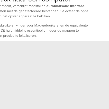
t
steekt, verschijnt meestal de
automatische interface
.
nemen met de gedetecteerde bestanden. Selecteer de optie
het opslagapparaat te bekijken.
bruikers, Finder voor Mac-gebruikers, en de equivalente
Dit hulpmiddel is essentieel om door de mappen te
en precies te lokaliseren.
e USB-stick wilt kopiëren. Je kunt ze individueel kiezen of
estanden tegelijkertijd wilt overzetten. Klik met de
ruik de sneltoetsen die passen bij je besturingssysteem
temmingsmap op je computer. Klik met de rechtermuisknop
teer de optie “Plakken”. Je foto’s beginnen dan met hun
geven locatie op je computer. Vergeet niet om de
USB-
racht is voltooid, door de daarvoor bestemde optie te
of het apparaat te voorkomen.