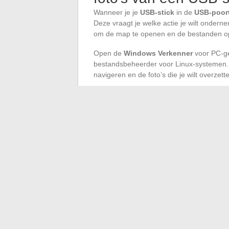
Wanneer je je
USB-stick
in de
USB-poor
Deze vraagt je welke actie je wilt onder
om de map te openen en de bestanden op 
Open de
Windows Verkenner
voor PC-ge
bestandsbeheerder voor Linux-systemen. 
navigeren en de foto’s die je wilt overzett
Selecteer vervolgens de foto’s die je van j
een groepsselectie maken als je meerdere b
rechtermuisknop en kies “Kopiëren” of geb
voor deze actie.
Navigeer door de Verkenner naar de bes
in de ruimte van de gekozen map en selec
overdracht van de USB-stick naar de opge
stick veilig te verwijderen
zodra de overd
gebruiken, om schade aan de bestanden 