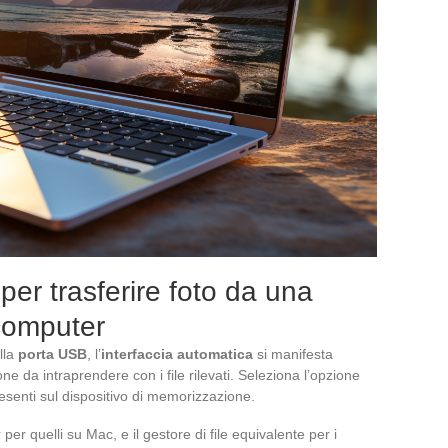
per trasferire foto da una
computer
lla
porta USB
, l’
interfaccia automatica
si manifesta
ne da intraprendere con i file rilevati. Seleziona l’opzione
 presenti sul dispositivo di memorizzazione.
 per quelli su Mac, e il gestore di file equivalente per i