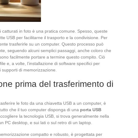
rdi catturati in foto è una pratica comune. Spesso, queste
 USB per facilitarne il trasporto e la condivisione. Per
uente trasferirle su un computer. Questo processo può
nte, seguendo alcuni semplici passaggi, anche coloro che
sono facilmente portare a termine questo compito. Ciò
ile e, a volte, l’installazione di software specifici per
 e i supporti di memorizzazione.
one prima del trasferimento di
rasferire le foto da una chiavetta USB a un computer, è
itutto che il tuo computer disponga di una
porta USB
accogliere la tecnologia USB, si trova generalmente nella
un PC desktop, e sui lati o sul retro di un laptop.
 memorizzazione compatto e robusto, è progettata per