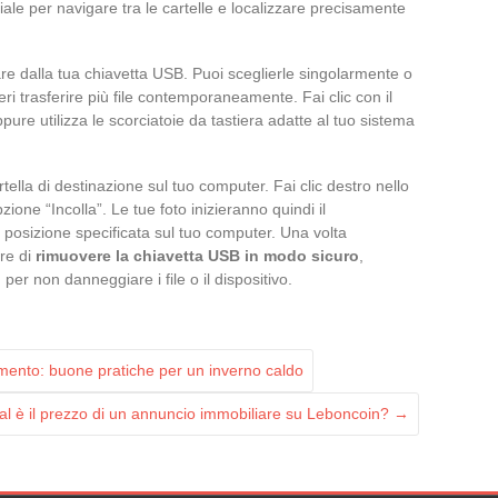
le per navigare tra le cartelle e localizzare precisamente
are dalla tua chiavetta USB. Puoi sceglierle singolarmente o
ri trasferire più file contemporaneamente. Fai clic con il
ure utilizza le scorciatoie da tastiera adatte al tuo sistema
artella di destinazione sul tuo computer. Fai clic destro nello
zione “Incolla”. Le tue foto inizieranno quindi il
 posizione specificata sul tuo computer. Una volta
are di
rimuovere la chiavetta USB in modo sicuro
,
 per non danneggiare i file o il dispositivo.
mento: buone pratiche per un inverno caldo
l è il prezzo di un annuncio immobiliare su Leboncoin?
→