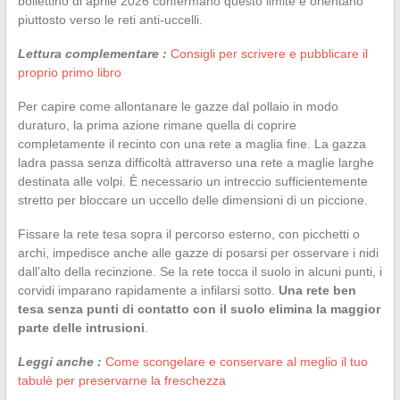
bollettino di aprile 2026 confermano questo limite e orientano
piuttosto verso le reti anti-uccelli.
Lettura complementare :
Consigli per scrivere e pubblicare il
proprio primo libro
Per capire come allontanare le gazze dal pollaio in modo
duraturo, la prima azione rimane quella di coprire
completamente il recinto con una rete a maglia fine. La gazza
ladra passa senza difficoltà attraverso una rete a maglie larghe
destinata alle volpi. È necessario un intreccio sufficientemente
stretto per bloccare un uccello delle dimensioni di un piccione.
Fissare la rete tesa sopra il percorso esterno, con picchetti o
archi, impedisce anche alle gazze di posarsi per osservare i nidi
dall’alto della recinzione. Se la rete tocca il suolo in alcuni punti, i
corvidi imparano rapidamente a infilarsi sotto.
Una rete ben
tesa senza punti di contatto con il suolo elimina la maggior
parte delle intrusioni
.
Leggi anche :
Come scongelare e conservare al meglio il tuo
tabulè per preservarne la freschezza