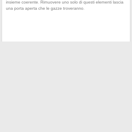
insieme coerente. Rimuovere uno solo di questi elementi lascia
una porta aperta che le gazze troveranno.
←
Consigli e suggerimenti per una vita familiare
soddisfacente ogni giorno