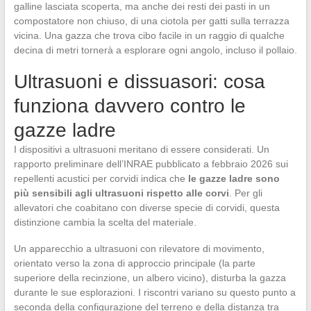
galline lasciata scoperta, ma anche dei resti dei pasti in un
compostatore non chiuso, di una ciotola per gatti sulla terrazza
vicina. Una gazza che trova cibo facile in un raggio di qualche
decina di metri tornerà a esplorare ogni angolo, incluso il pollaio.
Ultrasuoni e dissuasori: cosa
funziona davvero contro le
gazze ladre
I dispositivi a ultrasuoni meritano di essere considerati. Un
rapporto preliminare dell’INRAE pubblicato a febbraio 2026 sui
repellenti acustici per corvidi indica che
le gazze ladre sono
più sensibili agli ultrasuoni rispetto alle corvi
. Per gli
allevatori che coabitano con diverse specie di corvidi, questa
distinzione cambia la scelta del materiale.
Un apparecchio a ultrasuoni con rilevatore di movimento,
orientato verso la zona di approccio principale (la parte
superiore della recinzione, un albero vicino), disturba la gazza
durante le sue esplorazioni. I riscontri variano su questo punto a
seconda della configurazione del terreno e della distanza tra