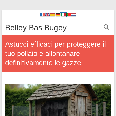
Belley Bas Bugey
Astucci efficaci per proteggere il
tuo pollaio e allontanare
definitivamente le gazze