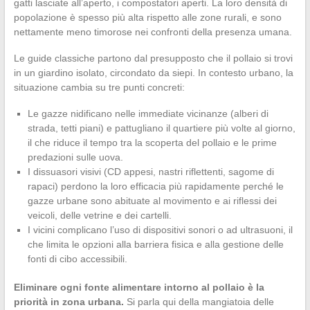
gatti lasciate all’aperto, i compostatori aperti. La loro densità di
popolazione è spesso più alta rispetto alle zone rurali, e sono
nettamente meno timorose nei confronti della presenza umana.
Le guide classiche partono dal presupposto che il pollaio si trovi
in un giardino isolato, circondato da siepi. In contesto urbano, la
situazione cambia su tre punti concreti:
Le gazze nidificano nelle immediate vicinanze (alberi di
strada, tetti piani) e pattugliano il quartiere più volte al giorno,
il che riduce il tempo tra la scoperta del pollaio e le prime
predazioni sulle uova.
I dissuasori visivi (CD appesi, nastri riflettenti, sagome di
rapaci) perdono la loro efficacia più rapidamente perché le
gazze urbane sono abituate al movimento e ai riflessi dei
veicoli, delle vetrine e dei cartelli.
I vicini complicano l’uso di dispositivi sonori o ad ultrasuoni, il
che limita le opzioni alla barriera fisica e alla gestione delle
fonti di cibo accessibili.
Eliminare ogni fonte alimentare intorno al pollaio è la
priorità in zona urbana.
Si parla qui della mangiatoia delle