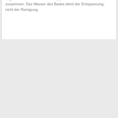
zusammen: Das Wasser des Bades dient der Entspannung,
nicht der Reinigung.
←
Die neuesten Trends und Inspirationen in der Mode mit
Veridictus entdecken