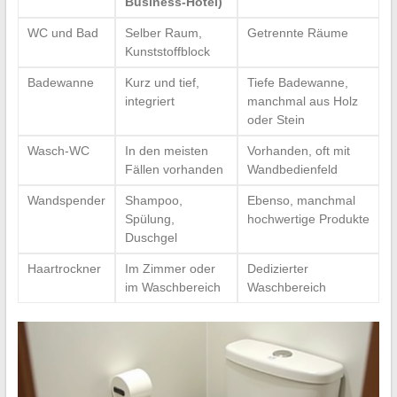
Business-Hotel)
WC und Bad
Selber Raum,
Getrennte Räume
Kunststoffblock
Badewanne
Kurz und tief,
Tiefe Badewanne,
integriert
manchmal aus Holz
oder Stein
Wasch-WC
In den meisten
Vorhanden, oft mit
Fällen vorhanden
Wandbedienfeld
Wandspender
Shampoo,
Ebenso, manchmal
Spülung,
hochwertige Produkte
Duschgel
Haartrockner
Im Zimmer oder
Dedizierter
im Waschbereich
Waschbereich