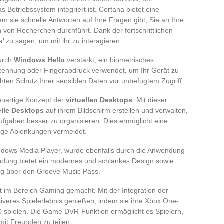
as Betriebssystem integriert ist. Cortana bietet eine
dem sie schnelle Antworten auf Ihre Fragen gibt, Sie an Ihre
 von Recherchen durchführt. Dank der fortschrittlichen
 zu sagen, um mit ihr zu interagieren.
durch
Windows Hello
verstärkt, ein biometrisches
rkennung oder Fingerabdruck verwendet, um Ihr Gerät zu
hten Schutz Ihrer sensiblen Daten vor unbefugtem Zugriff.
neuartige Konzept der
virtuellen Desktops
. Mit dieser
elle Desktops
auf ihrem Bildschirm erstellen und verwalten,
fgaben besser zu organisieren. Dies ermöglicht eine
tige Ablenkungen vermeidet.
ndows Media Player, wurde ebenfalls durch die Anwendung
ndung bietet ein modernes und schlankes Design sowie
ng über den Groove Music Pass.
 im Bereich Gaming gemacht. Mit der Integration der
iveres Spielerlebnis genießen, indem sie ihre Xbox One-
0 spielen. Die Game DVR-Funktion ermöglicht es Spielern,
mit Freunden zu teilen.