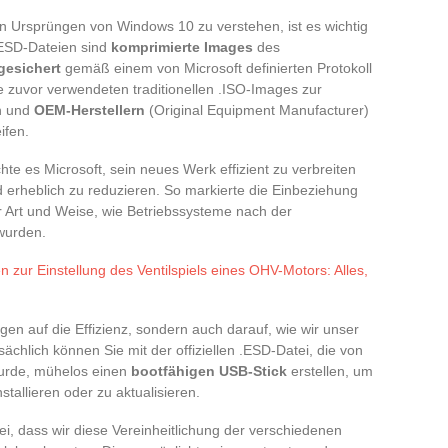
 Ursprüngen von Windows 10 zu verstehen, ist es wichtig
.ESD-Dateien sind
komprimierte Images
des
gesichert
gemäß einem von Microsoft definierten Protokoll
die zuvor verwendeten traditionellen .ISO-Images zur
rn und
OEM-Herstellern
(Original Equipment Manufacturer)
ifen.
 es Microsoft, sein neues Werk effizient zu verbreiten
 erheblich zu reduzieren. So markierte die Einbeziehung
r Art und Weise, wie Betriebssysteme nach der
 wurden.
en zur Einstellung des Ventilspiels eines OHV-Motors: Alles,
en auf die Effizienz, sondern auch darauf, wie wir unser
sächlich können Sie mit der offiziellen .ESD-Datei, die von
wurde, mühelos einen
bootfähigen USB-Stick
erstellen, um
stallieren oder zu aktualisieren.
ei, dass wir diese Vereinheitlichung der verschiedenen