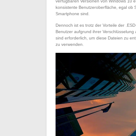
verfügbaren Versionen von Windows 10 er
konsistente Benutzeroberfläche, egal ob 
Smartphone sind.
Dennoch ist es trotz der Vorteile der .ESD
Benutzer aufgrund ihrer Verschlüsselung
sind erforderlich, um diese Dateien zu ent
zu verwenden.