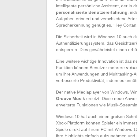
intelligente persönliche Assistent, der in d
personalisierte Benutzererfahrung
, in
Aufgaben erinnert und verschiedene Arten
Spracherkennung genügt es, ‘Hey Cortana’
Die Sicherheit wird in Windows 10 auch 
Authentifizierungssystem, das Gesichtse
entsperren. Dies gewährleistet einen erhö
Eine weitere wichtige Innovation ist das 
Funktion können Benutzer mehrere
virtu
um ihre Anwendungen und Multitasking-Au
verbesserte Produktivität, indem es unnö
Der native Mediaplayer von Windows, Wi
Groove Musik
ersetzt. Diese neue Anwe
erweiterte Funktionen wie Musik-Streami
Windows 10 hat auch einen großen Schritt
Xbox-Plattform können Spieler ein immers
Spiele direkt auf ihrem PC mit Windows 1
ihre Highlights einfach aufzunehmen und 