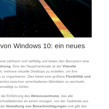
 von Windows 10: ein neues
ind zahlreich und vielfältig und bieten den Benutzern eine
fahrung
. Eine der Hauptmerkmale ist der
Virtuelle
t, mehrere virtuelle Desktops zu erstellen, um ihre
u organisieren. Dies bietet eine größere
Flexibilität und
lemlos zwischen verschiedenen Aktivitäten zu wechseln,
rwältigt zu fühlen.
t die Einführung des
Aktionszentrums
, das alle
Schnellaktionen an einem einzigen, von der Taskleiste aus
 die
Verwaltung von Benachrichtigungen
und gibt den