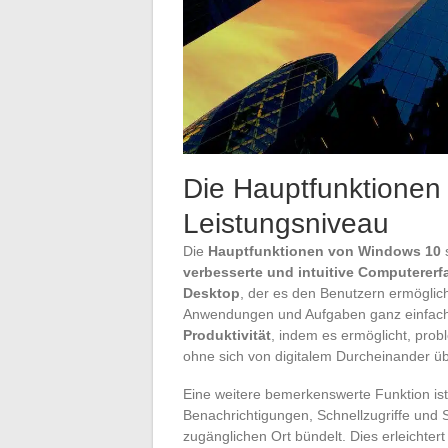
Die Hauptfunktionen
Leistungsniveau
Die
Hauptfunktionen von Windows 10
s
verbesserte und intuitive Computerer
Desktop
, der es den Benutzern ermöglich
Anwendungen und Aufgaben ganz einfach z
Produktivität
, indem es ermöglicht, prob
ohne sich von digitalem Durcheinander übe
Eine weitere bemerkenswerte Funktion is
Benachrichtigungen, Schnellzugriffe und 
zugänglichen Ort bündelt. Dies erleichtert