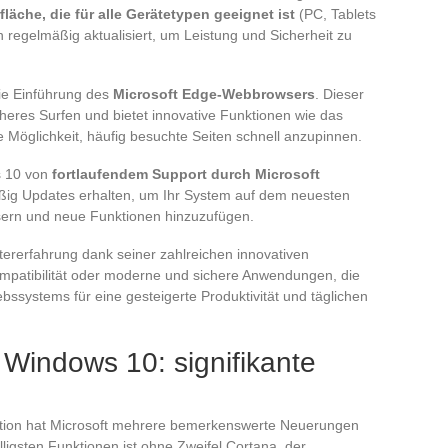
läche, die für alle Gerätetypen geeignet ist
(PC, Tablets
regelmäßig aktualisiert, um Leistung und Sicherheit zu
die Einführung des
Microsoft Edge-Webbrowsers
. Dieser
heres Surfen und bietet innovative Funktionen wie das
e Möglichkeit, häufig besuchte Seiten schnell anzupinnen.
s 10 von
fortlaufendem Support durch Microsoft
mäßig Updates erhalten, um Ihr System auf dem neuesten
ssern und neue Funktionen hinzuzufügen.
ererfahrung dank seiner zahlreichen innovativen
ompatibilität oder moderne und sichere Anwendungen, die
ebssystems für eine gesteigerte Produktivität und täglichen
Windows 10: signifikante
ation hat Microsoft mehrere bemerkenswerte Neuerungen
lligsten Funktionen ist ohne Zweifel Cortana, der