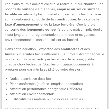
Les plans fournis doivent coller à la réalité du futur chantier. Les
notions de
surface de plancher
,
emprise au sol
ou
surface
taxable
ne relèvent plus du détail administratif : chacune pèse
sur la conformité au
code de la construction
, le calcul de la
taxe d’aménagement
et de la
taxe foncière
. Que le projet
concerne des
logements collectifs
ou une maison individuelle,
il faut jongler entre réglementation thermique et exigences
environnementales, sans rien laisser au hasard.
Dans cette équation, l’expertise des
architectes
et des
bureaux d’études
fait la différence. Leur rôle ? Accompagner le
montage du dossier, anticiper les zones de tension, justifier
chaque choix technique. Voici les principaux documents à
préparer pour garantir la solidité de votre dossier :
Notice descriptive détaillée
Plans conformes (surface, emprise, orientation)
Attestation performance énergétique (RE2024)
Attestation environnementale
Justificatifs des matériaux (biosourcés, recyclés…)
La pression réglementaire s’accentue, les contrôles aussi. La