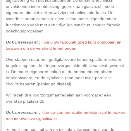
digitalisering van het kostenbeheer. De eerste is technisch:
onvoldoende internetdekking, gebrek aan glasvezel, mede-
eigenaren die niet vertrouwd zijn met online interfaces. De
tweede is organisatorisch: deze kleine mede-eigendommen
functioneren vaak met een vrijwillige syndicus, zonder formele
boekhoudprocessen.
Ook interessant :
Hoe u uw tabouleh goed kunt ontdooien en
bewaren om de versheid te behouden
Overstappen naar een gedigitaliseerd beheersplatform zonder
begeleiding heeft het tegenovergestelde effect van wat gewenst
is. De mede-eigenaren haken af, de herinneringen blijven
onbeantwoord, en de syndicale raad moet twee parallelle
circuits beheren (papier en digitaal).
Wij raden drie voorzorgsmaatregelen aan voordat er een
overstap plaatsvindt:
Ook interessant :
Hoe uw communicatie betekenisvol te maken
met innovatieve signalisatie
Voer een audit uit van de digitale volwassenheid van de