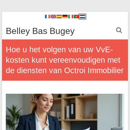
Belley Bas Bugey
Hoe u het volgen van uw VvE-
kosten kunt vereenvoudigen met
de diensten van Octroi Immobilier